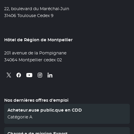
22, boulevard du Maréchal-Juin
31406 Toulouse Cedex 9
Hôtel de Région de Montpellier
201 avenue de la Pompignane
34064 Montpellier cedex 02
Retrouvez nous sur X
- Nouvelle fenêtre
Retrouvez nous sur Facebook
- Nouvelle fenêtre
Retrouvez nous sur Instagram
- Nouvelle fenêtre
Retrouvez nous sur Linkedin
- Nouvelle fenêtre
Retrouvez nous sur Youtube
- Nouvelle fenêtre
Nos dernières offres d'emploi
Acheteur.euse public.que en CDD
Catégorie A
Chargé.e de mission Export