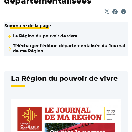
départementalisées
Partager sur
- Nouvelle f
Partage
- Nouvel
Imp
Sommaire de la page
La Région du pouvoir de vivre
Télécharger l’édition départementalisée du Journal
de ma Région
La Région du pouvoir de vivre