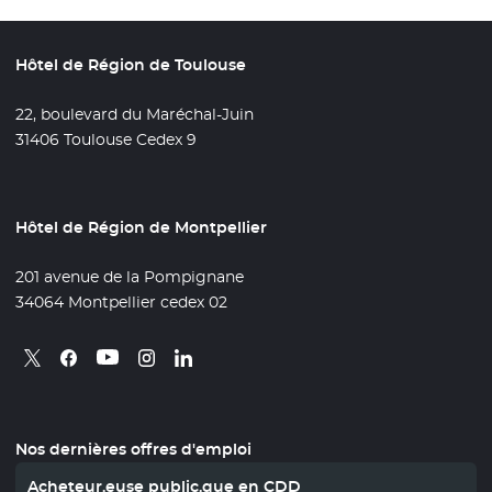
Hôtel de Région de Toulouse
22, boulevard du Maréchal-Juin
31406 Toulouse Cedex 9
Hôtel de Région de Montpellier
201 avenue de la Pompignane
34064 Montpellier cedex 02
Retrouvez nous sur X
- Nouvelle fenêtre
Retrouvez nous sur Facebook
- Nouvelle fenêtre
Retrouvez nous sur Instagram
- Nouvelle fenêtre
Retrouvez nous sur Linkedin
- Nouvelle fenêtre
Retrouvez nous sur Youtube
- Nouvelle fenêtre
Nos dernières offres d'emploi
Acheteur.euse public.que en CDD