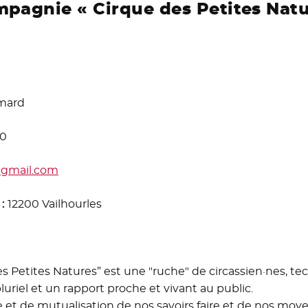
mpagnie « Cirque des Petites Natu
mard
80
@gmail.com
 :
12200 Vailhourles
s Petites Natures” est une "ruche" de circassien·nes, te
luriel et un rapport proche et vivant au public.
et de mutualisation de nos savoirs faire et de nos moy