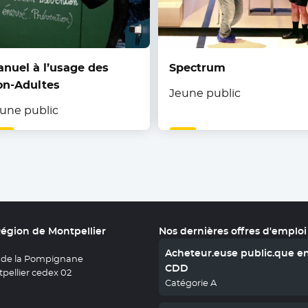
nuel à l’usage des
Spectrum
on-Adultes
Jeune public
une public
Région de Montpellier
Nos dernières offres d'emploi
Acheteur.euse public.que e
 de la Pompignane
CDD
pellier cedex 02
Catégorie A