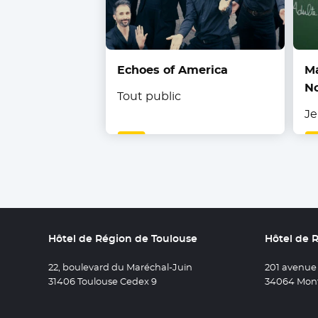
Echoes of America
Ma
N
Tout public
Je
Hôtel de Région de Toulouse
Hôtel de 
22, boulevard du Maréchal-Juin
201 avenue
31406 Toulouse Cedex 9
34064 Mont