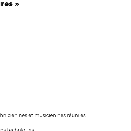
res »
chnicien·nes et musicien·nes réuni·es
ens techniques.