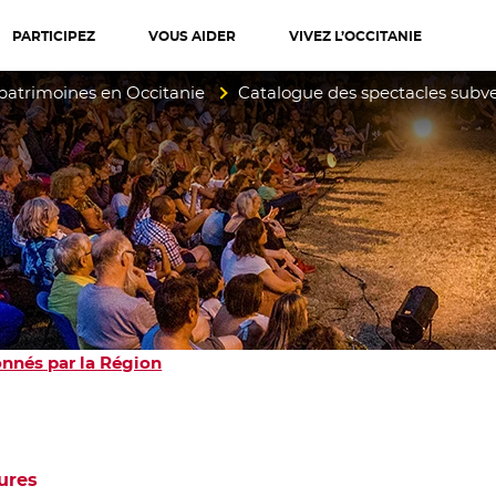
PARTICIPEZ
VOUS AIDER
VIVEZ L’OCCITANIE
diterranée
 patrimoines en Occitanie
Catalogue des spectacles subv
nnés par la Région
ures