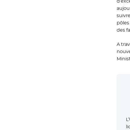
d’exc
aujou
suivr
pôles
des f
A tra
nouve
Minis
L
l