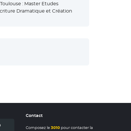
à Toulouse : Master Etudes
criture Dramatique et Création
uvelle fenêtre
Contact
n
Composez le
3010
pour contacter la