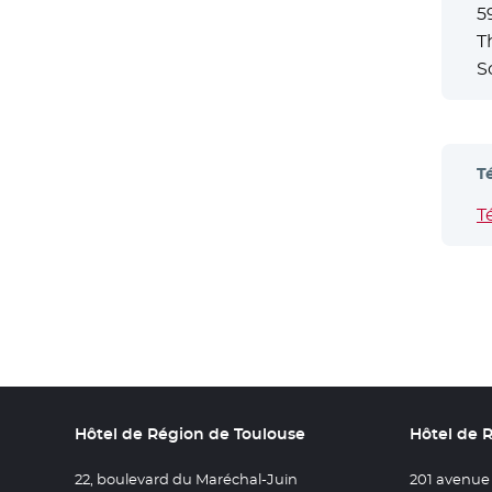
5
T
S
T
T
Hôtel de Région de Toulouse
Hôtel de 
22, boulevard du Maréchal-Juin
201 avenue