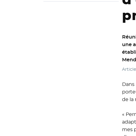
p
Réuni
une a
établ
Mende
Articl
Dans 
porte
de la
« Per
adapté
mes p