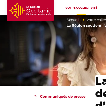
VOTRE COLLECTIVITÉ
Accueil Région Occitanie / Pyrénées-Mé
Accueil
Votre collec
La Région soutient l’
L
d
Communiqués de presse
d