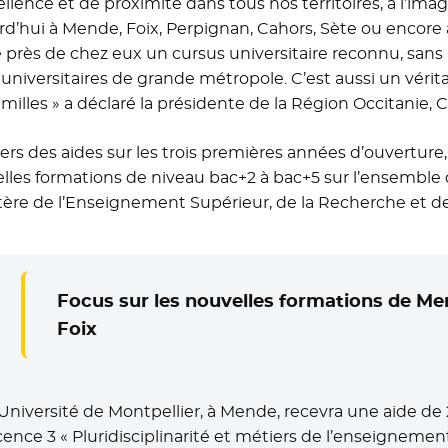
ellence et de proximité dans tous nos territoires, à l’im
rd’hui à Mende, Foix, Perpignan, Cahors, Sète ou encore
e près de chez eux un cursus universitaire reconnu, sans 
 universitaires de grande métropole. C’est aussi un véri
amilles » a déclaré la présidente de la Région Occitanie, C
vers des aides sur les trois premières années d’ouvertur
lles formations de niveau bac+2 à bac+5 sur l’ensemble d
tère de l’Enseignement Supérieur, de la Recherche et de 
Focus sur les nouvelles formations de Me
Foix
’Université de Montpellier, à Mende, recevra une aide de
icence 3 « Pluridisciplinarité et métiers de l’enseignement