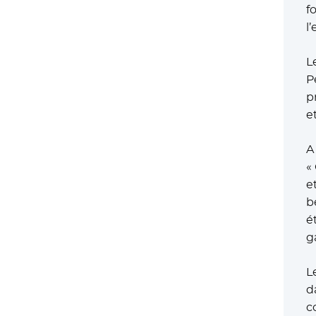
f
l
L
P
p
e
A
«
e
b
é
g
L
d
c