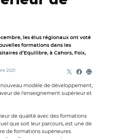
écembre, les élus régionaux ont voté
ouvelles formations dans les
aires d’Equilibre, à Cahors, Foix,
re 2021
.
Partager sur X
- Nouvelle fenêtre
Partager sur Facebook
- Nouvelle fenêtre
Imprimer
 un nouveau modèle de développement,
n faveur de l’enseignement supérieur et
eur de qualité avec des formations
 quel que soit leur parcours, est une de
ure de formations supérieures