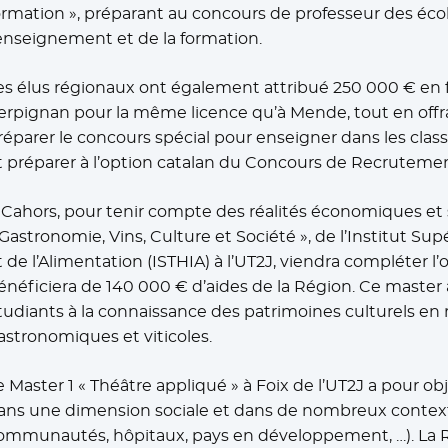
ormation », préparant au concours de professeur des écol
’enseignement et de la formation.
es élus régionaux ont également attribué 250 000 € en fa
erpignan pour la même licence qu’à Mende, tout en offra
réparer le concours spécial pour enseigner dans les classe
t préparer à l’option catalan du Concours de Recrutemen
 Cahors, pour tenir compte des réalités économiques et so
 Gastronomie, Vins, Culture et Société », de l’Institut Sup
t de l’Alimentation (ISTHIA) à l’UT2J, viendra compléter l’
énéficiera de 140 000 € d’aides de la Région. Ce master 
tudiants à la connaissance des patrimoines culturels en 
astronomiques et viticoles.
e Master 1 « Théâtre appliqué » à Foix de l’UT2J a pour obje
ans une dimension sociale et dans de nombreux contexte
ommunautés, hôpitaux, pays en développement, …). La R