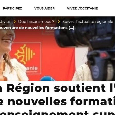
PARTICIPEZ
VOUS AIDER
VIVEZ L’OCCITANIE
diterranée
tivité
Que faisons-nous ?
Suivez l’actualité régionale
ouverture de nouvelles formations (…)
a Région soutient l
e nouvelles format
’enseignement sup