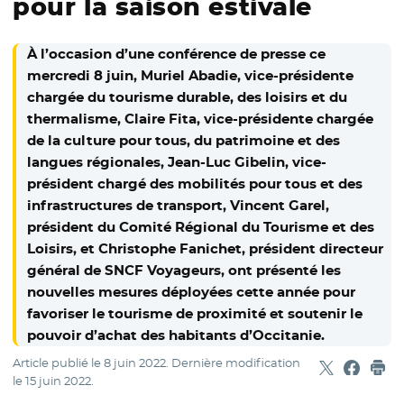
pour la saison estivale
À l’occasion d’une conférence de presse ce
mercredi 8 juin, Muriel Abadie, vice-présidente
chargée du tourisme durable, des loisirs et du
thermalisme, Claire Fita, vice-présidente chargée
de la culture pour tous, du patrimoine et des
langues régionales, Jean-Luc Gibelin, vice-
président chargé des mobilités pour tous et des
infrastructures de transport, Vincent Garel,
président du Comité Régional du Tourisme et des
Loisirs, et Christophe Fanichet, président directeur
général de SNCF Voyageurs, ont présenté les
nouvelles mesures déployées cette année pour
favoriser le tourisme de proximité et soutenir le
pouvoir d’achat des habitants d’Occitanie.
Article publié le
8 juin 2022
. Dernière modification
Partager sur
- Nouvelle f
Partage
- Nouvel
Imp
le
15 juin 2022
.