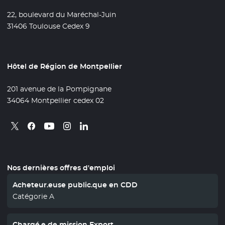
22, boulevard du Maréchal-Juin
31406 Toulouse Cedex 9
Hôtel de Région de Montpellier
201 avenue de la Pompignane
34064 Montpellier cedex 02
Retrouvez nous sur X
- Nouvelle fenêtre
Retrouvez nous sur Facebook
- Nouvelle fenêtre
Retrouvez nous sur Instagram
- Nouvelle fenêtre
Retrouvez nous sur Linkedin
- Nouvelle fenêtre
Retrouvez nous sur Youtube
- Nouvelle fenêtre
Nos dernières offres d'emploi
Acheteur.euse public.que en CDD
Catégorie A
Chargé.e de mission Export