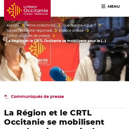
MENU
Accueil Région Occitanie / Pyrénées-Méditerranée
Accueil
Votre collectivité
Que faisons-nous ?
Suivez l’actualité régionale
Espace presse
Communiqués de presse
La Région et le CRTL Occitanie se mobilisent pour la (…)
Communiqués de presse
La Région et le CRTL
Occitanie se mobilisent