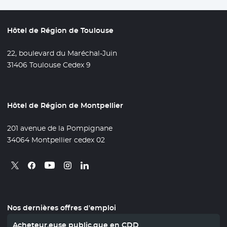
Hôtel de Région de Toulouse
22, boulevard du Maréchal-Juin
31406 Toulouse Cedex 9
Hôtel de Région de Montpellier
201 avenue de la Pompignane
34064 Montpellier cedex 02
Retrouvez nous sur X
- Nouvelle fenêtre
Retrouvez nous sur Facebook
- Nouvelle fenêtre
Retrouvez nous sur Instagram
- Nouvelle fenêtre
Retrouvez nous sur Linkedin
- Nouvelle fenêtre
Retrouvez nous sur Youtube
- Nouvelle fenêtre
Nos dernières offres d'emploi
Acheteur.euse public.que en CDD