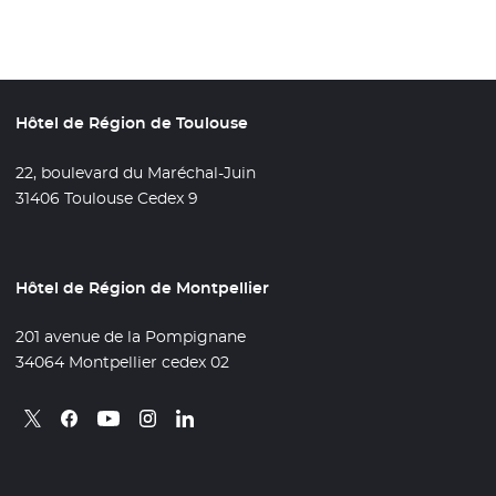
Hôtel de Région de Toulouse
22, boulevard du Maréchal-Juin
31406 Toulouse Cedex 9
Hôtel de Région de Montpellier
201 avenue de la Pompignane
34064 Montpellier cedex 02
Retrouvez nous sur X
- Nouvelle fenêtre
Retrouvez nous sur Facebook
- Nouvelle fenêtre
Retrouvez nous sur Instagram
- Nouvelle fenêtre
Retrouvez nous sur Linkedin
- Nouvelle fenêtre
Retrouvez nous sur Youtube
- Nouvelle fenêtre