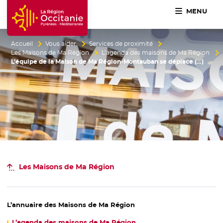
MENU
Accueil Région Occitanie / Pyrénées-Méditerranée
Accueil
Vous aider
Services de proximité
Les Maisons de Ma Région
L’agenda des maisons de Ma Région
L’équipe de la Maison de Ma Région-Montauban se déplace (…)
Les Maisons de Ma Région
L’annuaire des Maisons de Ma Région
L’agenda des maisons de Ma Région