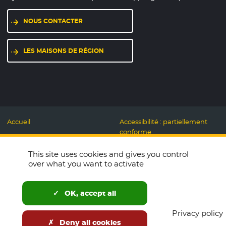
NOUS CONTACTER
LES MAISONS DE RÉGION
Accueil
Accessibilité : partiellement
conforme
Mentions légales
Label Numérique
This site uses cookies and gives you control
Données personnelles et
Responsable
over what you want to activate
Cookies
Accueillons ensemble
Espace presse
Labo des usages Web
OK, accept all
Télécharger le logo
Plan du site
Privacy policy
English
Deny all cookies
Newsletters