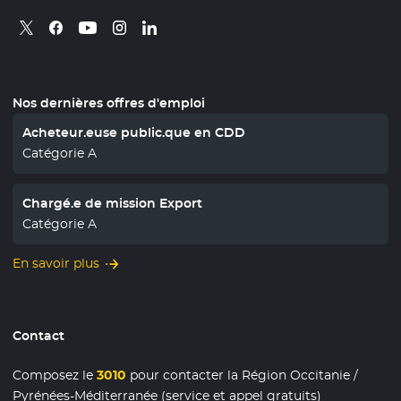
Retrouvez nous sur X
- Nouvelle fenêtre
Retrouvez nous sur Facebook
- Nouvelle fenêtre
Retrouvez nous sur Instagram
- Nouvelle fenêtre
Retrouvez nous sur Linkedin
- Nouvelle fenêtre
Retrouvez nous sur Youtube
- Nouvelle fenêtre
Nos dernières offres d'emploi
Acheteur.euse public.que en CDD
Catégorie A
Chargé.e de mission Export
Catégorie A
En savoir plus
Contact
Composez le
3010
pour contacter la Région Occitanie /
Pyrénées-Méditerranée (service et appel gratuits)