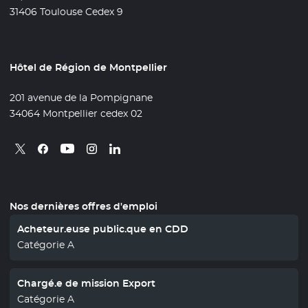
31406 Toulouse Cedex 9
Hôtel de Région de Montpellier
201 avenue de la Pompignane
34064 Montpellier cedex 02
Retrouvez nous sur X
- Nouvelle fenêtre
Retrouvez nous sur Facebook
- Nouvelle fenêtre
Retrouvez nous sur Instagram
- Nouvelle fenêtre
Retrouvez nous sur Linkedin
- Nouvelle fenêtre
Retrouvez nous sur Youtube
- Nouvelle fenêtre
Nos dernières offres d'emploi
Acheteur.euse public.que en CDD
Catégorie A
Chargé.e de mission Export
Catégorie A