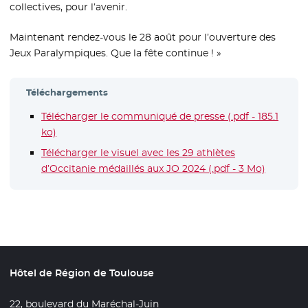
collectives, pour l’avenir.
Maintenant rendez-vous le 28 août pour l’ouverture des
Jeux Paralympiques. Que la fête continue ! »
Téléchargements
Télécharger le communiqué de presse (.pdf - 185.1
ko)
- Nouvelle fenêtre
Télécharger le visuel avec les 29 athlètes
d’Occitanie médaillés aux JO 2024 (.pdf - 3 Mo)
- Nouvell
Hôtel de Région de Toulouse
22, boulevard du Maréchal-Juin