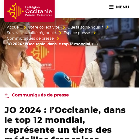
MENU
Accueil Région Occitanie / Pyrénées-Méditerranée
Accueil
Votre collectivité
Que faisons-nous ?
Suivez l’actualité régionale
Espace presse
Communiqués de presse
JO 2024 : l’Occitanie, dans le top 12 mondial, (…)
Communiqués de presse
JO 2024 : l’Occitanie, dans
le top 12 mondial,
représente un tiers des