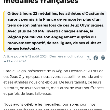
médailles françaises
Grâce à leurs 22 médailles, les athlètes d’Occitanie
auront permis à la France de remporter plus d’un
tiers de son palmarès lors de ces Jeux Olympiques.
Avec plus de 30 M€ investis chaque année, la
Région poursuivra son engagement auprès du
mouvement sportif, de ses ligues, de ses clubs et
de ses bénévoles.
Article publié le
12 août 2024
. Dernière modification
Partager sur
- Nouvelle f
Partage
- Nouvel
Imp
le
13 août 2024
.
Carole Delga, présidente de la Région Occitanie : « Lors de
ces Jeux Olympiques, nous avons accueilli le monde entier
et ses athlètes nous ont éblouis. De leurs talents, de leurs
histoires, de leurs victoires, mais aussi de leurs souffrances
et parfois de leurs faiblesses.
Nous avons célébré les médailles, jour après jour : nos