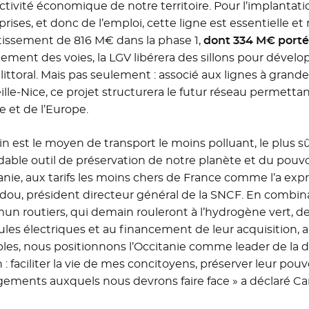
ractivité économique de notre territoire. Pour l’implanta
rises, et donc de l’emploi, cette ligne est essentielle et
tissement de 816 M€ dans la phase 1,
dont 334 M€ porté
ement des voies, la LGV libérera des sillons pour dévelop
e littoral. Mais pas seulement : associé aux lignes à gra
ille-Nice, ce projet structurera le futur réseau permett
e et de l’Europe.
ain est le moyen de transport le moins polluant, le plus s
dable outil de préservation de notre planète et du pouvo
anie, aux tarifs les moins chers de France comme l’a expr
dou, président directeur général de la SNCF. En combi
n routiers, qui demain rouleront à l’hydrogène vert, d
ules électriques et au financement de leur acquisition, 
bles, nous positionnons l’Occitanie comme leader de la 
 : faciliter la vie de mes concitoyens, préserver leur pouv
ements auxquels nous devrons faire face » a déclaré Car