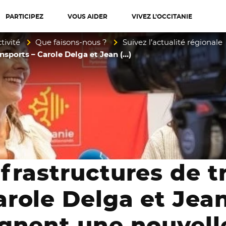
PARTICIPEZ
VOUS AIDER
VIVEZ L’OCCITANIE
diterranée
tivité
Que faisons-nous ?
Suivez l’actualité régionale
ansports – Carole Delga et Jean (…)
nfrastructures de t
arole Delga et Jea
ignent une nouvell