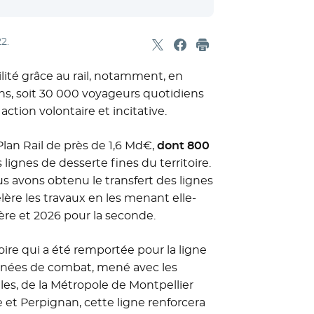
22
.
Partager sur X
- Nouvelle fenêtre
Partager sur Facebook
- Nouvelle fenêtre
Imprimer
lité grâce au rail, notamment, en
ans, soit 30 000 voyageurs quotidiens
ction volontaire et incitative.
Plan Rail de près de 1,6 Md€,
dont 800
s lignes de desserte fines du territoire.
us avons obtenu le transfert des lignes
ère les travaux en les menant elle-
re et 2026 pour la seconde.
oire qui a été remportée pour la ligne
années de combat, mené avec les
les, de la Métropole de Montpellier
 et Perpignan, cette ligne renforcera