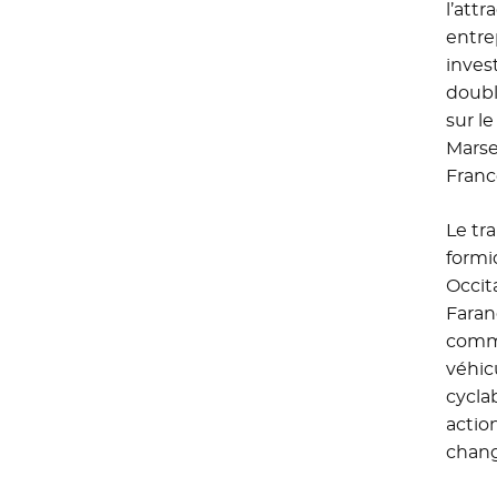
l’att
entrep
inves
doubl
sur l
Marse
Franc
Le tr
formi
Occit
Faran
commu
véhic
cycla
action
chang