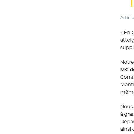
Articl
« En 
attei
suppl
Notre
M€ de
Comme
Montr
même,
Nous 
à gra
Dépar
ainsi