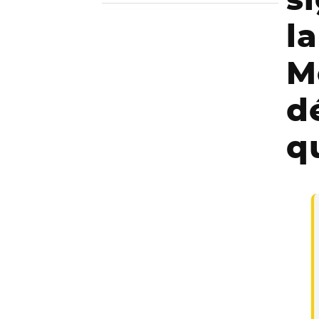
l
M
d
q