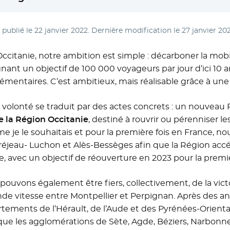
e publié le
22 janvier 2022
. Dernière modification le
27 janvier 20
Occitanie, notre ambition est simple : décarboner la mobi
gnant un objectif de 100 000 voyageurs par jour d’ici 10 
émentaires. C’est ambitieux, mais réalisable grâce à une a
 volonté se traduit par des actes concrets : un nouveau 
 la Région Occitanie
, destiné à rouvrir ou pérenniser le
 je le souhaitais et pour la première fois en France, no
éjeau- Luchon et Alès-Bessèges afin que la Région accél
 avec un objectif de réouverture en 2023 pour la premiè
pouvons également être fiers, collectivement, de la vict
nde vitesse entre Montpellier et Perpignan. Après des 
tements de l’Hérault, de l’Aude et des Pyrénées-Orienta
 que les agglomérations de Sète, Agde, Béziers, Narbonne