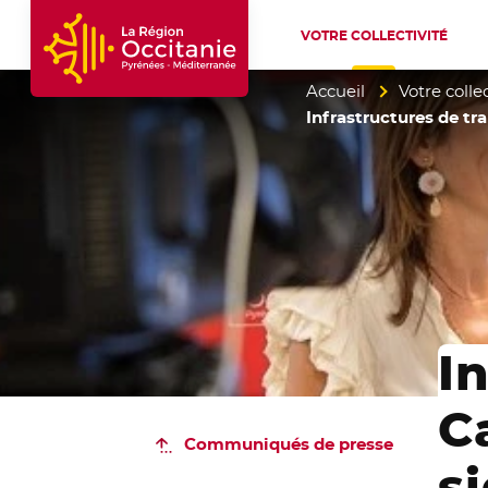
VOTRE COLLECTIVITÉ
Accueil Région Occitanie / Pyrénées-Mé
Accueil
Votre collec
Infrastructures de tr
I
C
Communiqués de presse
s