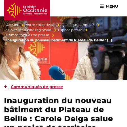
MENU
Accueil Région Occitanie / Pyrénées-Méditerranée
Accueil
Votre collectivité
Que faisons-nous ?
Suivez l’actualité régionale
Espace presse
Communiqués de presse
Inauguration du nouveau bâtiment du Plateau de Beille : (…)
Communiqués de presse
Inauguration du nouveau
bâtiment du Plateau de
Beille : Carole Delga salue