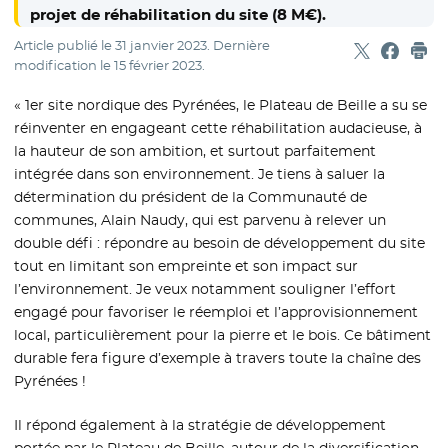
projet de réhabilitation du site (8 M€).
Article publié le
31 janvier 2023
. Dernière
Partager sur
- Nouvelle f
Partage
- Nouvel
Imp
modification le
15 février 2023
.
« 1er site nordique des Pyrénées, le Plateau de Beille a su se
réinventer en engageant cette réhabilitation audacieuse, à
la hauteur de son ambition, et surtout parfaitement
intégrée dans son environnement. Je tiens à saluer la
détermination du président de la Communauté de
communes, Alain Naudy, qui est parvenu à relever un
double défi : répondre au besoin de développement du site
tout en limitant son empreinte et son impact sur
l’environnement. Je veux notamment souligner l’effort
engagé pour favoriser le réemploi et l’approvisionnement
local, particulièrement pour la pierre et le bois. Ce bâtiment
durable fera figure d’exemple à travers toute la chaîne des
Pyrénées !
Il répond également à la stratégie de développement