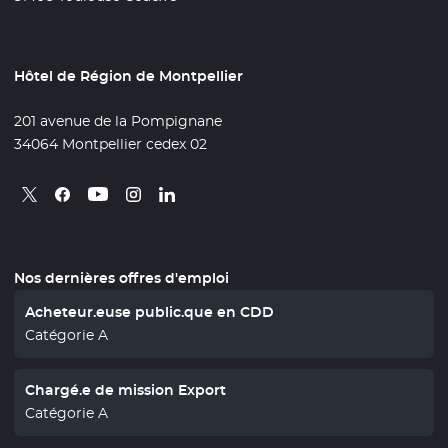
Hôtel de Région de Montpellier
201 avenue de la Pompignane
34064 Montpellier cedex 02
Retrouvez nous sur X
- Nouvelle fenêtre
Retrouvez nous sur Facebook
- Nouvelle fenêtre
Retrouvez nous sur Instagram
- Nouvelle fenêtre
Retrouvez nous sur Linkedin
- Nouvelle fenêtre
Retrouvez nous sur Youtube
- Nouvelle fenêtre
Nos dernières offres d'emploi
Acheteur.euse public.que en CDD
Catégorie A
Chargé.e de mission Export
Catégorie A