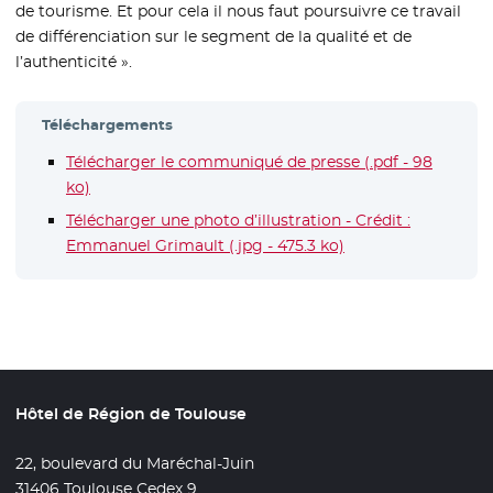
de tourisme. Et pour cela il nous faut poursuivre ce travail
de différenciation sur le segment de la qualité et de
l’authenticité ».
Téléchargements
Télécharger le communiqué de presse (.pdf - 98
ko)
- Nouvelle fenêtre
Télécharger une photo d’illustration - Crédit :
Emmanuel Grimault (.jpg - 475.3 ko)
Hôtel de Région de Toulouse
22, boulevard du Maréchal-Juin
31406 Toulouse Cedex 9