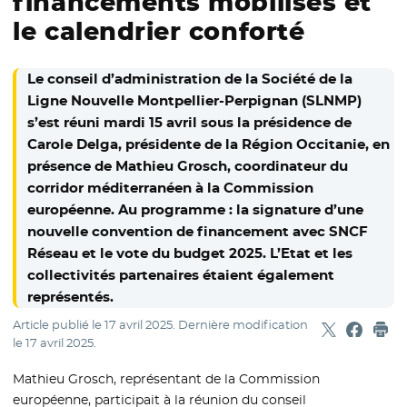
financements mobilisés et
le calendrier conforté
Le conseil d’administration de la Société de la
Ligne Nouvelle Montpellier-Perpignan (SLNMP)
s’est réuni mardi 15 avril sous la présidence de
Carole Delga, présidente de la Région Occitanie, en
présence de Mathieu Grosch, coordinateur du
corridor méditerranéen à la Commission
européenne. Au programme : la signature d’une
nouvelle convention de financement avec SNCF
Réseau et le vote du budget 2025. L’Etat et les
collectivités partenaires étaient également
représentés.
Article publié le
17 avril 2025
. Dernière modification
Partager sur
- Nouvelle f
Partage
- Nouvel
Imp
le
17 avril 2025
.
Mathieu Grosch, représentant de la Commission
européenne, participait à la réunion du conseil