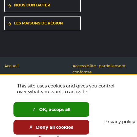
NOUS CONTACTER
LES MAISONS DE RÉGION
Accueil
Accessibilité : partiellement
conforme
Mentions légales
Label Numérique
This site uses cookies and gives you control
Données personnelles et
Responsable
over what you want to activate
Cookies
Accueillons ensemble
Espace presse
Labo des usages Web
OK, accept all
Télécharger le logo
Plan du site
Privacy policy
English
Deny all cookies
Newsletters
Open Data