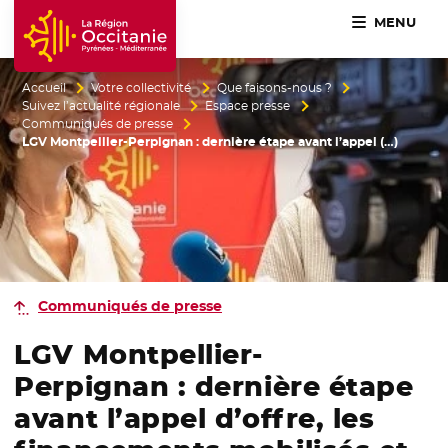
MENU
Accueil Région Occitanie / Pyrénées-Méditerranée
Accueil
Votre collectivité
Que faisons-nous ?
Suivez l’actualité régionale
Espace presse
Communiqués de presse
LGV Montpellier-Perpignan : dernière étape avant l’appel (…)
Communiqués de presse
LGV Montpellier-
Perpignan : dernière étape
avant l’appel d’offre, les