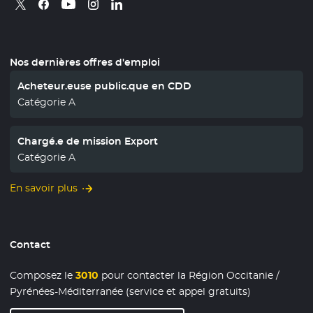
Retrouvez nous sur X
- Nouvelle fenêtre
Retrouvez nous sur Facebook
- Nouvelle fenêtre
Retrouvez nous sur Instagram
- Nouvelle fenêtre
Retrouvez nous sur Linkedin
- Nouvelle fenêtre
Retrouvez nous sur Youtube
- Nouvelle fenêtre
Nos dernières offres d'emploi
Acheteur.euse public.que en CDD
Catégorie A
Chargé.e de mission Export
Catégorie A
En savoir plus
Contact
Composez le
3010
pour contacter la Région Occitanie /
Pyrénées-Méditerranée (service et appel gratuits)