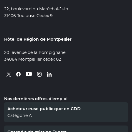
22, boulevard du Maréchal-Juin
31406 Toulouse Cedex 9
Hôtel de Région de Montpellier
201 avenue de la Pompignane
34064 Montpellier cedex 02
Retrouvez nous sur X
- Nouvelle fenêtre
Retrouvez nous sur Facebook
- Nouvelle fenêtre
Retrouvez nous sur Instagram
- Nouvelle fenêtre
Retrouvez nous sur Linkedin
- Nouvelle fenêtre
Retrouvez nous sur Youtube
- Nouvelle fenêtre
Nos dernières offres d'emploi
Acheteur.euse public.que en CDD
Catégorie A
Chargé.e de mission Export