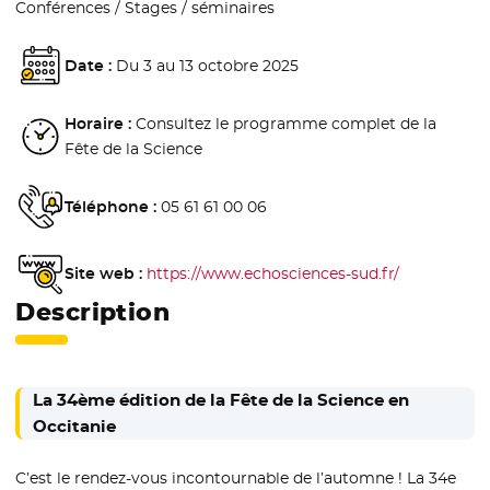
Conférences / Stages / séminaires
Date :
Du 3 au 13 octobre 2025
Horaire :
Consultez le programme complet de la
Fête de la Science
Téléphone :
05 61 61 00 06
Site web :
https://www.echosciences-sud.fr/
- Nouvelle 
Description
La 34ème édition de la Fête de la Science en
Occitanie
C’est le rendez-vous incontournable de l’automne ! La 34e