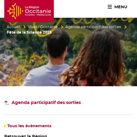
MENU
Accueil Région Occitanie / Pyrénées-Méditerranée
Accueil
Vivez l’Occitanie
Agenda participatif des sorties
Fête de la Science 2025
Agenda participatif
des sorties
Tous
les évènements
Retrouvez la Région