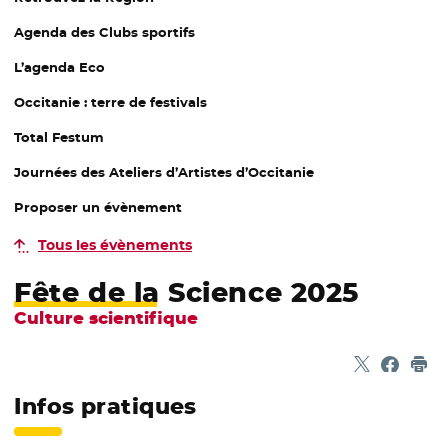
Agenda des Clubs sportifs
L’agenda Eco
Occitanie : terre de festivals
Total Festum
Journées des Ateliers d’Artistes d’Occitanie
Proposer un évènement
Tous les évènements
Fête de la Science 2025
Culture scientifique
Partager sur
- Nouvelle f
Partage
- Nouvel
Imp
Infos pratiques