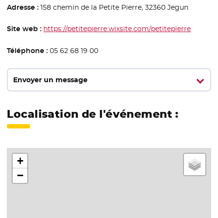
Adresse :
158 chemin de la Petite Pierre, 32360 Jegun
Site web :
https://petitepierre.wixsite.com/petitepierre
- Nouvel
Téléphone :
05 62 68 19 00
Envoyer un message
Localisation de l'événement :
+
−