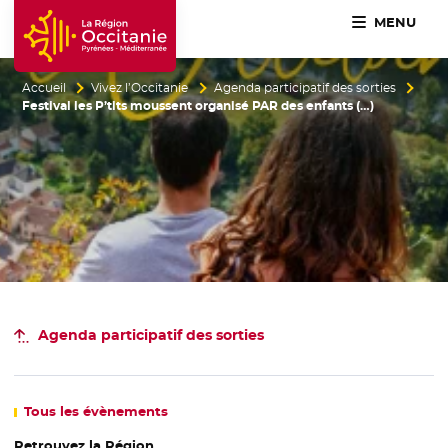
MENU
Accueil Région Occitanie / Pyrénées-Méditerranée
Accueil
Vivez l’Occitanie
Agenda participatif des sorties
Festival les P’tits moussent organisé PAR des enfants (…)
Agenda participatif
des sorties
Tous
les évènements
Retrouvez la Région