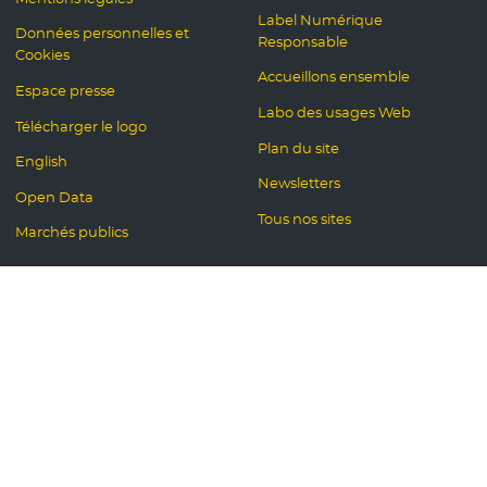
Label Numérique
Données personnelles et
Responsable
Cookies
Accueillons ensemble
Espace presse
Labo des usages Web
Télécharger le logo
Plan du site
English
Newsletters
Open Data
Tous nos sites
Marchés publics