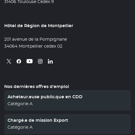
31406 Toulouse Cedex 9
Hôtel de Région de Montpellier
201 avenue de la Pompignane
34064 Montpellier cedex 02
Retrouvez nous sur X
- Nouvelle fenêtre
Retrouvez nous sur Facebook
- Nouvelle fenêtre
Retrouvez nous sur Instagram
- Nouvelle fenêtre
Retrouvez nous sur Linkedin
- Nouvelle fenêtre
Retrouvez nous sur Youtube
- Nouvelle fenêtre
Nos dernières offres d'emploi
Acheteur.euse public.que en CDD
Catégorie A
Chargé.e de mission Export
Catégorie A