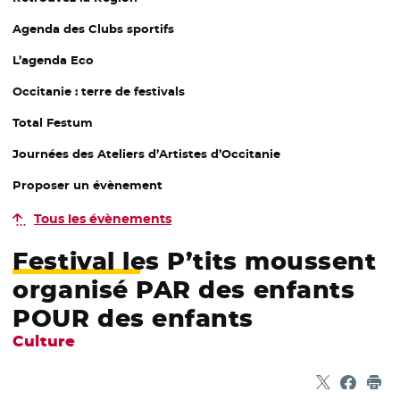
Agenda des Clubs sportifs
L’agenda Eco
Occitanie : terre de festivals
Total Festum
Journées des Ateliers d’Artistes d’Occitanie
Proposer un évènement
Tous les évènements
Festival les P’tits moussent
organisé PAR des enfants
POUR des enfants
Culture
Partager sur
- Nouvelle f
Partage
- Nouvel
Imp