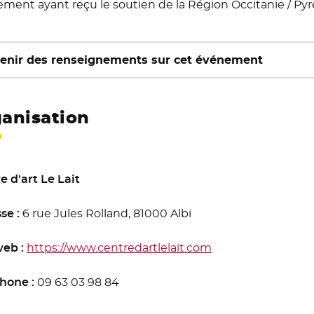
ment ayant reçu le soutien de la Région Occitanie / P
enir des renseignements sur cet événement
anisation
e d'art Le Lait
se :
6 rue Jules Rolland, 81000 Albi
web :
https://www.centredartlelait.com
- Nouvelle fenêtre
hone :
09 63 03 98 84