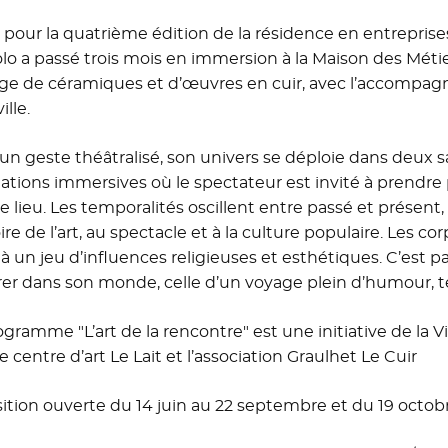
é pour la quatrième édition de la résidence en entreprise
lo a passé trois mois en immersion à la Maison des Métiers
lège de céramiques et d’œuvres en cuir, avec l’accompagne
ille.
un geste théâtralisé, son univers se déploie dans deux sa
llations immersives où le spectateur est invité à prend
le lieu. Les temporalités oscillent entre passé et présent
oire de l’art, au spectacle et à la culture populaire. Les 
 à un jeu d’influences religieuses et esthétiques. C’est p
rer dans son monde, celle d’un voyage plein d’humour, t
ogramme "L’art de la rencontre" est une initiative de la 
e centre d’art Le Lait et l’association Graulhet Le Cuir
ition ouverte du 14 juin au 22 septembre et du 19 octo