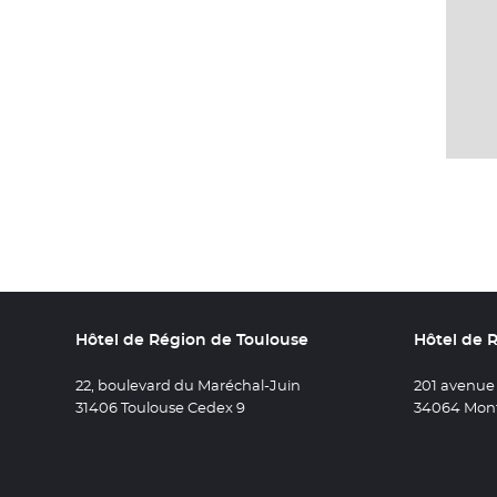
Hôtel de Région de Toulouse
Hôtel de 
22, boulevard du Maréchal-Juin
201 avenue
31406 Toulouse Cedex 9
34064 Mont