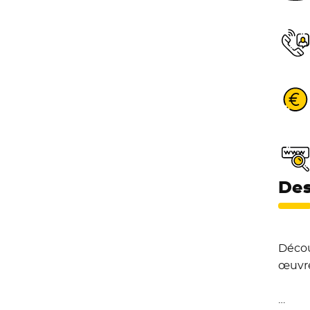
Des
Décou
œuvre
…