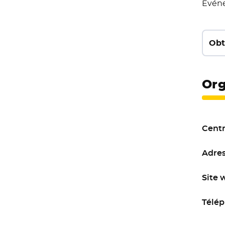
Evéne
Obt
Org
Centr
Adres
Site 
Télép