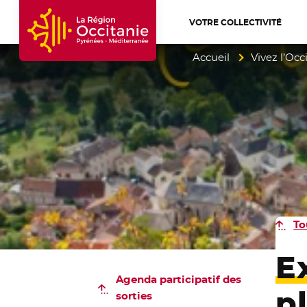
VOTRE COLLECTIVITÉ
Accueil Région Occitanie / Pyrénées-Mé
Accueil
Vivez l’Occ
To
E
Agenda participatif
des
p
sorties