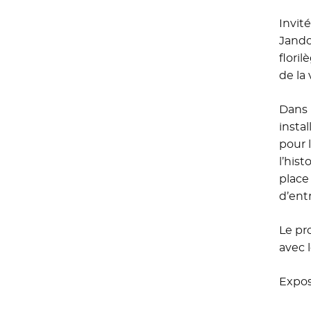
Invit
Jando
flori
de la v
Dans 
insta
pour 
l’hist
place
d’ent
Le pr
avec l
Expos