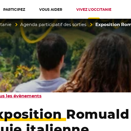
PARTICIPEZ
VOUS AIDER
VIVEZ L’OCCITANIE
diterranée
itanie
Agenda participatif des sorties
Exposition Romu
us les évènements
xposition Romuald 
luie italienne