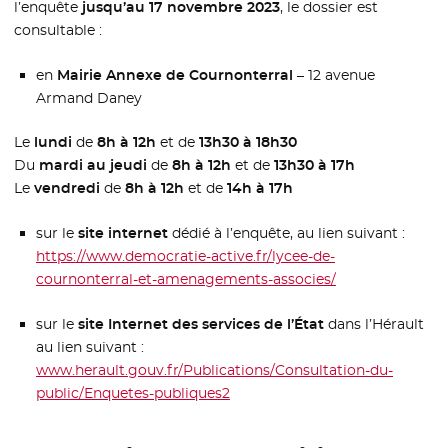
l’enquête
jusqu’au 17 novembre 2023
, le dossier est
consultable :
en
Mairie Annexe de Cournonterral
– 12 avenue
Armand Daney
Le
lundi
de
8h à 12h
et de
13h30 à 18h30
Du
mardi au jeudi
de
8h à 12h
et de
13h30 à 17h
Le
vendredi
de
8h à 12h
et de
14h à 17h
sur le
site internet
dédié à l’enquête, au lien suivant :
https://www.democratie-active.fr/lycee-de-
cournonterral-et-amenagements-associes/
- Nouvelle fenêt
sur le
site Internet des services de l’État
dans l’Hérault
au lien suivant :
www.herault.gouv.fr/Publications/Consultation-du-
public/Enquetes-publiques2
- Nouvelle fenêtre