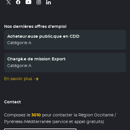
Retrouvez nous sur X
- Nouvelle fenêtre
Retrouvez nous sur Facebook
- Nouvelle fenêtre
Retrouvez nous sur Instagram
- Nouvelle fenêtre
Retrouvez nous sur Linkedin
- Nouvelle fenêtre
Retrouvez nous sur Youtube
- Nouvelle fenêtre
Nos dernières offres d'emploi
Acheteur.euse public.que en CDD
Catégorie A
Chargé.e de mission Export
Catégorie A
En savoir plus
Contact
Composez le
3010
pour contacter la Région Occitanie /
Pyrénées-Méditerranée (service et appel gratuits)