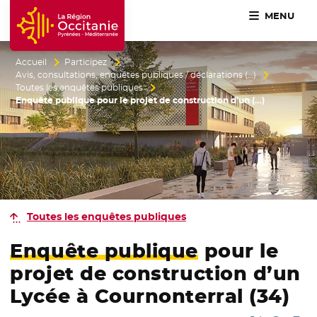
MENU
Accueil Région Occitanie / Pyrénées-Méditerranée
Accueil
Participez
Avis, consultations, enquêtes publiques / déclarations (…)
Toutes les enquêtes publiques
Enquête publique pour le projet de construction d’un (…)
Toutes les enquêtes publiques
Enquête publique
pour le
projet de construction d’un
Lycée à Cournonterral (34)