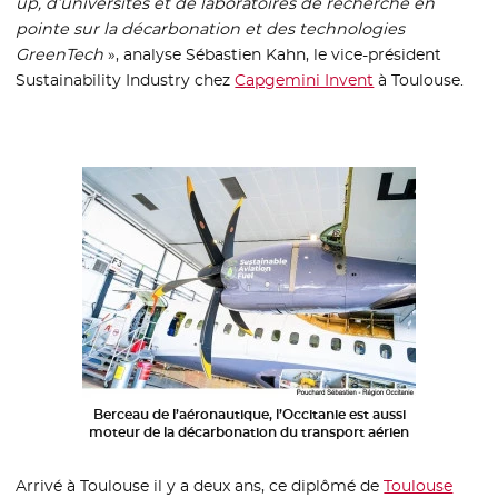
up, d’universités et de laboratoires de recherche en
pointe sur la décarbonation et des technologies
GreenTech
», analyse Sébastien Kahn, le vice-président
Sustainability Industry chez
Capgemini Invent
- Nouvelle fenêt
à Toulouse.
Berceau de l’aéronautique, l’Occitanie est aussi
moteur de la décarbonation du transport aérien
Arrivé à Toulouse il y a deux ans, ce diplômé de
Toulouse