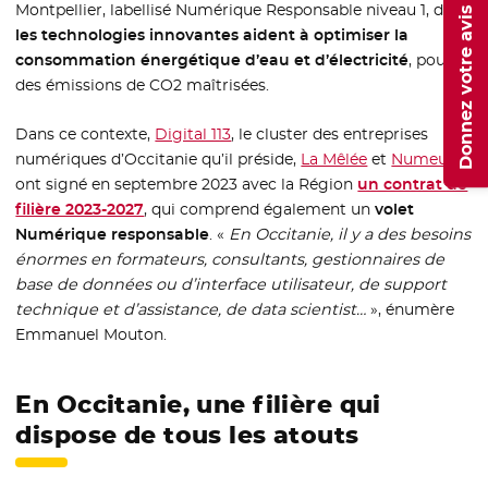
Montpellier, labellisé Numérique Responsable niveau 1, dont
Donnez votre avis
les technologies innovantes aident à optimiser la
consommation énergétique d’eau et d’électricité
, pour
des émissions de CO2 maîtrisées.
Dans ce contexte,
Digital 113
- Nouvelle fenêtre
, le cluster des entreprises
numériques d’Occitanie qu’il préside,
La Mêlée
- Nouvelle fenêt
et
Numeum
- N
ont signé en septembre 2023 avec la Région
un contrat de
filière 2023-2027
- Nouvelle fenêtre
, qui comprend également un
volet
Numérique responsable
. «
En Occitanie, il y a des besoins
énormes en formateurs, consultants, gestionnaires de
base de données ou d’interface utilisateur, de support
technique et d’assistance, de data scientist…
», énumère
Emmanuel Mouton.
En Occitanie, une filière qui
dispose de tous les atouts