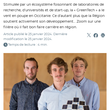
Stimulée par un écosystème foisonnant de laboratoires de
recherche, d’universités et de start-up, la « GreenTech » a le
vent en poupe en Occitanie. Ce d’autant plus que la Région
soutient activement son développement… Zoom sur une
filière où il fait bon faire carrière en région.
Article publié le
25 janvier 2024
. Dernière
Partager sur
- Nouvelle f
Partage
- Nouvel
Imp
modification le
25 janvier 2024
.
Temps de lecture : 4 min.