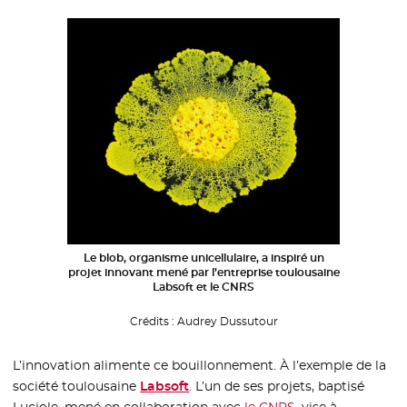
Le blob, organisme unicellulaire, a inspiré un
projet innovant mené par l’entreprise toulousaine
Labsoft et le CNRS
Crédits :
Audrey Dussutour
L’innovation alimente ce bouillonnement. À l’exemple de la
société toulousaine
Labsoft
- Nouvelle fenêtre
. L’un de ses projets, baptisé
Luciole, mené en collaboration avec
le CNRS
- Nouvelle fenêtr
, vise à