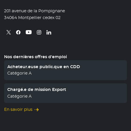
201 avenue de la Pompignane
34064 Montpellier cedex 02
Retrouvez nous sur X
- Nouvelle fenêtre
Retrouvez nous sur Facebook
- Nouvelle fenêtre
Retrouvez nous sur Instagram
- Nouvelle fenêtre
Retrouvez nous sur Linkedin
- Nouvelle fenêtre
Retrouvez nous sur Youtube
- Nouvelle fenêtre
Nos dernières offres d'emploi
Acheteur.euse public.que en CDD
Catégorie A
Chargé.e de mission Export
Catégorie A
En savoir plus