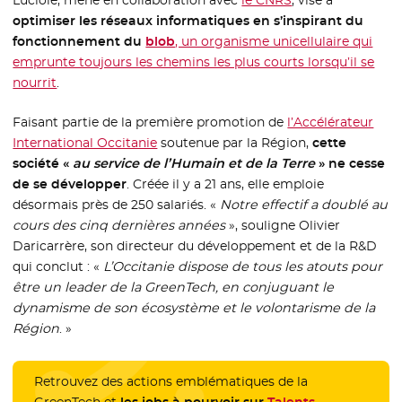
optimiser les réseaux informatiques en s’inspirant du
fonctionnement du
blob
- Nouvelle fenêtre
, un organisme unicellulaire qui
emprunte toujours les chemins les plus courts lorsqu’il se
nourrit
- Nouvelle fenêtre
.
Faisant partie de la première promotion de
l’Accélérateur
International Occitanie
- Nouvelle fenêtre
soutenue par la Région,
cette
société «
au service de l’Humain et de la Terre
» ne cesse
de se développer
. Créée il y a 21 ans, elle emploie
désormais près de 250 salariés. «
Notre effectif a doublé au
cours des cinq dernières années
», souligne Olivier
Daricarrère, son directeur du développement et de la R&D
qui conclut : «
L’Occitanie dispose de tous les atouts pour
être un leader de la GreenTech, en conjuguant le
dynamisme de son écosystème et le volontarisme de la
Région
. »
Retrouvez des actions emblématiques de la