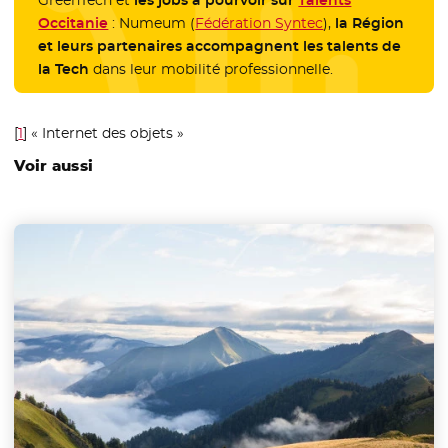
GreenTech et
les jobs à pourvoir sur
Talents
Occitanie
- Nouvelle fenêtre
: Numeum (
Fédération Syntec
- Nouvelle fenêtre
),
la Région
et leurs partenaires accompagnent les talents de
la Tech
dans leur mobilité professionnelle.
[
1
]
« Internet des objets »
Voir aussi