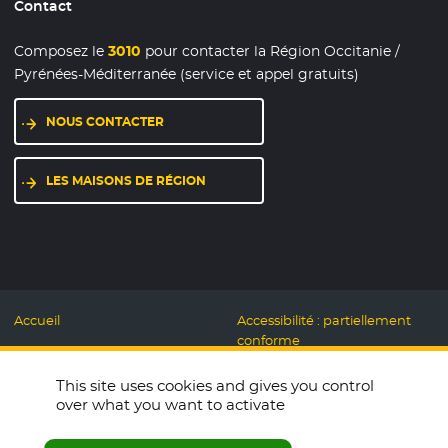
Contact
Composez le
3010
pour contacter la Région Occitanie /
Pyrénées-Méditerranée (service et appel gratuits)
NOUS CONTACTER
LES MAISONS DE RÉGION
Accueil
Accessibilité : partiellement
conforme
Mentions légales
Label Numérique
This site uses cookies and gives you control
Données personnelles et
Responsable
over what you want to activate
Cookies
Accueillons ensemble
Espace presse