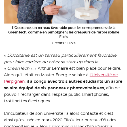
L’Occitanie, un terreau favorable pour les entrepreneurs de la
GreenTech, comme en témoignent les créateurs de l’arbre solaire
Elio’s
Crédits :
Elio’s
«
L’Occitanie est un terreau particulièrement favorable
pour faire carrière ou créer sa start-up dans la
« GreenTech
». » Arthur Lemaire est bien placé pour le dire.
Alors qu’il était en Master Énergie solaire à
l’Université de
Perpignan
- Nouvelle fenêtre
,
il a conçu avec trois autres étudiants un arbre
solaire équipé de six panneaux photovoltaïques
, afin de
pouvoir recharger dans l’espace public smartphones,
trottinettes électriques…
L’incubateur de son université l’a alors contacté et c’est
ainsi qu’est née en mars 2020 Elio’s, leur bureau d’études
photovoltaïque. «
Nous sommes passés d’étudiants à