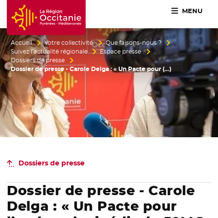
MENU
Accueil Région Occitanie / Pyrénées-Méditerranée
Accueil
Votre collectivité
Que faisons-nous ?
Suivez l’actualité régionale
Espace presse
Dossiers de presse
Dossier de presse - Carole Delga : « Un Pacte pour (…)
Dossiers de presse
Dossier de presse - Carole
Delga : « Un Pacte pour