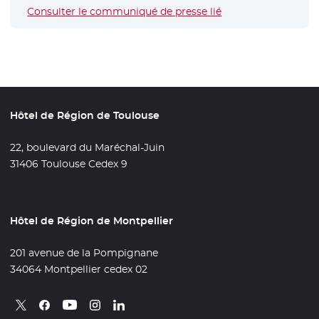
Consulter le communiqué de presse lié
Hôtel de Région de Toulouse
22, boulevard du Maréchal-Juin
31406 Toulouse Cedex 9
Hôtel de Région de Montpellier
201 avenue de la Pompignane
34064 Montpellier cedex 02
Retrouvez nous sur X
- Nouvelle fenêtre
Retrouvez nous sur Facebook
- Nouvelle fenêtre
Retrouvez nous sur Instagram
- Nouvelle fenêtre
Retrouvez nous sur Linkedin
- Nouvelle fenêtre
Retrouvez nous sur Youtube
- Nouvelle fenêtre