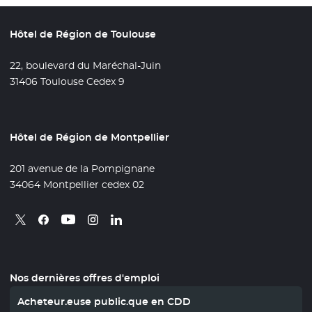
Hôtel de Région de Toulouse
22, boulevard du Maréchal-Juin
31406 Toulouse Cedex 9
Hôtel de Région de Montpellier
201 avenue de la Pompignane
34064 Montpellier cedex 02
Retrouvez nous sur X
- Nouvelle fenêtre
Retrouvez nous sur Facebook
- Nouvelle fenêtre
Retrouvez nous sur Instagram
- Nouvelle fenêtre
Retrouvez nous sur Linkedin
- Nouvelle fenêtre
Retrouvez nous sur Youtube
- Nouvelle fenêtre
Nos dernières offres d'emploi
Acheteur.euse public.que en CDD