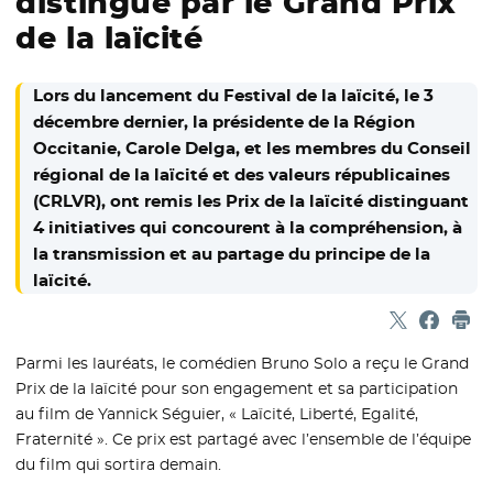
distingué par le Grand Prix
de la laïcité
Lors du lancement du Festival de la laïcité, le 3
décembre dernier, la présidente de la Région
Occitanie, Carole Delga, et les membres du Conseil
régional de la laïcité et des valeurs républicaines
(CRLVR), ont remis les Prix de la laïcité distinguant
4 initiatives qui concourent à la compréhension, à
la transmission et au partage du principe de la
laïcité.
Partager sur
- Nouvelle f
Partage
- Nouvel
Imp
Parmi les lauréats, le comédien Bruno Solo a reçu le Grand
Prix de la laïcité pour son engagement et sa participation
au film de Yannick Séguier, « Laïcité, Liberté, Egalité,
Fraternité ». Ce prix est partagé avec l’ensemble de l’équipe
du film qui sortira demain.