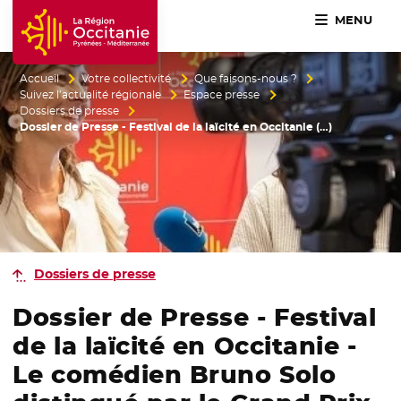
MENU
Accueil Région Occitanie / Pyrénées-Méditerranée
Accueil
Votre collectivité
Que faisons-nous ?
Suivez l’actualité régionale
Espace presse
Dossiers de presse
Dossier de Presse - Festival de la laïcité en Occitanie (…)
Dossiers de presse
Dossier de Presse - Festival
de la laïcité en Occitanie -
Le comédien Bruno Solo