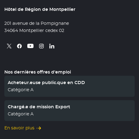
Hôtel de Région de Montpellier
201 avenue de la Pompignane
34064 Montpellier cedex 02
Retrouvez nous sur X
- Nouvelle fenêtre
Retrouvez nous sur Facebook
- Nouvelle fenêtre
Retrouvez nous sur Instagram
- Nouvelle fenêtre
Retrouvez nous sur Linkedin
- Nouvelle fenêtre
Retrouvez nous sur Youtube
- Nouvelle fenêtre
Nos dernières offres d'emploi
Acheteur.euse public.que en CDD
Catégorie A
Chargé.e de mission Export
Catégorie A
En savoir plus