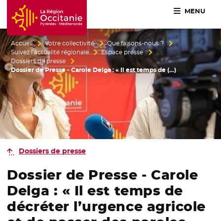
MENU
Accueil Région Occitanie / Pyrénées-Méditerranée
Accueil
Votre collectivité
Que faisons-nous ?
Suivez l’actualité régionale
Espace presse
Dossiers de presse
Dossier de Presse - Carole Delga : « Il est temps de (…)
Dossiers de presse
Dossier de Presse - Carole
Delga : « Il est temps de
décréter l’urgence agricole