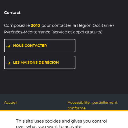
Contact
Composez le
3010
pour contacter la Région Occitanie /
Pyrénées-Méditerranée (service et appel gratuits)
NOUS CONTACTER
LES MAISONS DE RÉGION
Accueil
Accessibilité : partiellement
conforme
Mentions légales
Label Numérique
This site uses cookies and gives you control
Données personnelles et
Responsable
over what you want to activate
Cookies