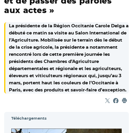
et de passer des paroles
aux actes »
La présidente de la Région Occitanie Carole Delga a
débuté ce matin sa visite au Salon International de
l’Agriculture. Mobilisée sur le terrain dès le début
de la crise agricole, la présidente a notamment
rencontré lors de cette première journée les
présidents des Chambres d’Agriculture
départementales et régionale et les agriculteurs,
éleveurs et viticulteurs régionaux qui, jusqu’au 3
mars, portent haut les couleurs de l’Occitanie à
Paris, avec des produits et savoir-faire d’exception.
Partager sur
- Nouvelle f
Partage
- Nouvel
Imp
Téléchargements
- Nou