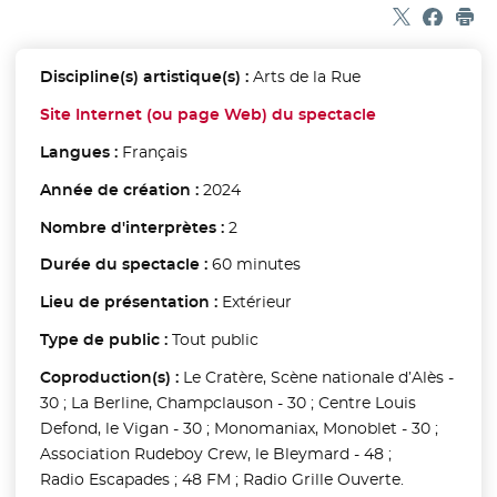
Partager sur
- Nouvelle f
Partage
- Nouvel
Imp
Discipline(s) artistique(s) :
Arts de la Rue
Site Internet (ou page Web) du spectacle
- Nouvelle fen
Langues :
Français
Année de création :
2024
Nombre d'interprètes :
2
Durée du spectacle :
60 minutes
Lieu de présentation :
Extérieur
Type de public :
Tout public
Coproduction(s) :
Le Cratère, Scène nationale d’Alès -
30 ; La Berline, Champclauson - 30 ; Centre Louis
Defond, le Vigan - 30 ; Monomaniax, Monoblet - 30 ;
Association Rudeboy Crew, le Bleymard - 48 ;
Radio Escapades ; 48 FM ; Radio Grille Ouverte.