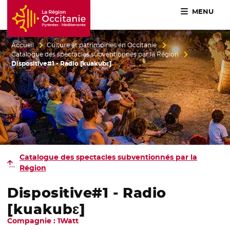
MENU
Accueil Région Occitanie / Pyrénées-Méditerranée
Accueil
Culture et patrimoines en Occitanie
Catalogue des spectacles subventionnés par la Région
Dispositive#1 - Radio [kuakubɛ]
Catalogue des spectacles
subventionnés par la
Région
Dispositive#1 - Radio
[kuakubɛ]
Compagnie : 1Watt