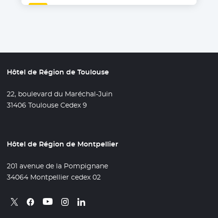
Hôtel de Région de Toulouse
22, boulevard du Maréchal-Juin
31406 Toulouse Cedex 9
Hôtel de Région de Montpellier
201 avenue de la Pompignane
34064 Montpellier cedex 02
Retrouvez nous sur X
- Nouvelle fenêtre
Retrouvez nous sur Facebook
- Nouvelle fenêtre
Retrouvez nous sur Instagram
- Nouvelle fenêtre
Retrouvez nous sur Linkedin
- Nouvelle fenêtre
Retrouvez nous sur Youtube
- Nouvelle fenêtre