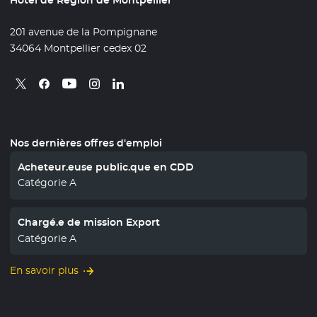
Hôtel de Région de Montpellier
201 avenue de la Pompignane
34064 Montpellier cedex 02
Retrouvez nous sur X
- Nouvelle fenêtre
Retrouvez nous sur Facebook
- Nouvelle fenêtre
Retrouvez nous sur Instagram
- Nouvelle fenêtre
Retrouvez nous sur Linkedin
- Nouvelle fenêtre
Retrouvez nous sur Youtube
- Nouvelle fenêtre
Nos dernières offres d'emploi
Acheteur.euse public.que en CDD
Catégorie A
Chargé.e de mission Export
Catégorie A
En savoir plus