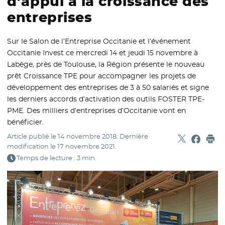
d’appui à la croissance des
entreprises
Sur le Salon de l’Entreprise Occitanie et l’événement
Occitanie Invest ce mercredi 14 et jeudi 15 novembre à
Labège, près de Toulouse, la Région présente le nouveau
prêt Croissance TPE pour accompagner les projets de
développement des entreprises de 3 à 50 salariés et signe
les derniers accords d’activation des outils FOSTER TPE-
PME. Des milliers d’entreprises d’Occitanie vont en
bénéficier.
Article publié le
14 novembre 2018
. Dernière
Partager sur
- Nouvelle f
Partage
- Nouvel
Imp
modification le
17 novembre 2021
.
Temps de lecture : 3 min.