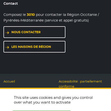
Contact
Composez le
3010
pour contacter la Région Occitanie /
Pyrénées-Méditerranée (service et appel gratuits)
NOUS CONTACTER
LES MAISONS DE RÉGION
Accueil
Accessibilité : partiellement
conforme
Mentions légales
Label Numérique
This site uses cookies and gives you control
Données personnelles et
Responsable
over what you want to activate
Cookies
Accueillons ensemble
Espace presse