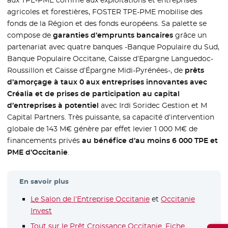
aux TPE-PME comme aux exploitations et entreprises
agricoles et forestières, FOSTER TPE-PME mobilise des
fonds de la Région et des fonds européens. Sa palette se
compose de
garanties d’emprunts bancaires
grâce un
partenariat avec quatre banques -Banque Populaire du Sud,
Banque Populaire Occitane, Caisse d’Epargne Languedoc-
Roussillon et Caisse d’Épargne Midi-Pyrénées-, de
prêts
d’amorçage à taux 0 aux entreprises innovantes avec
Créalia et de prises de participation au capital
d’entreprises à potentiel
avec Irdi Soridec Gestion et M
Capital Partners. Très puissante, sa capacité d’intervention
globale de 143 M€ génère par effet levier 1 000 M€ de
financements privés
au bénéfice d’au moins 6 000 TPE et
PME d’Occitanie
.
En savoir plus
Le Salon de l’Entreprise Occitanie
- Nouvelle fenêtre
et
Occitanie
Invest
- Nouvelle fenêtre
Tout sur le Prêt Croissance Occitanie
.
Fiche
- Nouvelle f
.