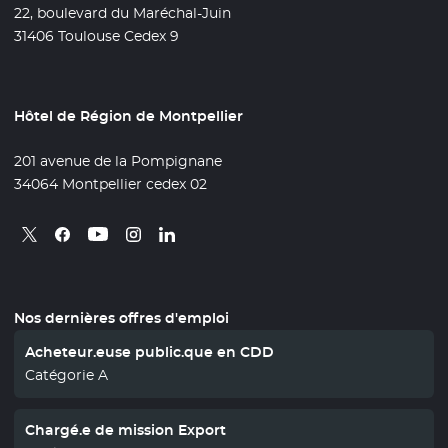
22, boulevard du Maréchal-Juin
31406 Toulouse Cedex 9
Hôtel de Région de Montpellier
201 avenue de la Pompignane
34064 Montpellier cedex 02
Retrouvez nous sur X
- Nouvelle fenêtre
Retrouvez nous sur Facebook
- Nouvelle fenêtre
Retrouvez nous sur Instagram
- Nouvelle fenêtre
Retrouvez nous sur Linkedin
- Nouvelle fenêtre
Retrouvez nous sur Youtube
- Nouvelle fenêtre
Nos dernières offres d'emploi
Acheteur.euse public.que en CDD
Catégorie A
Chargé.e de mission Export