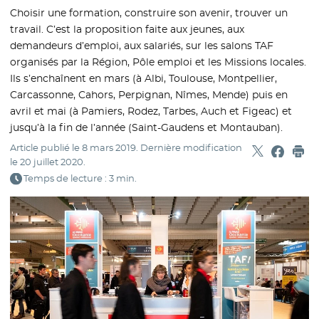
Choisir une formation, construire son avenir, trouver un
travail. C’est la proposition faite aux jeunes, aux
demandeurs d’emploi, aux salariés, sur les salons TAF
organisés par la Région, Pôle emploi et les Missions locales.
Ils s’enchaînent en mars (à Albi, Toulouse, Montpellier,
Carcassonne, Cahors, Perpignan, Nîmes, Mende) puis en
avril et mai (à Pamiers, Rodez, Tarbes, Auch et Figeac) et
jusqu’à la fin de l’année (Saint-Gaudens et Montauban).
Article publié le
8 mars 2019
. Dernière modification
Partager sur
- Nouvelle f
Partage
- Nouvel
Imp
le
20 juillet 2020
.
Temps de lecture : 3 min.