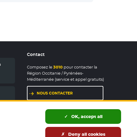
Contact
n
Composez le
3010
pour contacter la
Région Occitanie / Pyrénées-
Méditerranée (service et appel gratuits)
NOUS CONTACTER
LES MAISONS DE RÉGION
OK, accept all
Deny all cookies