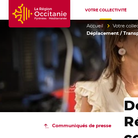
VOTRE COLLECTIVITÉ
Accueil Région Occitanie / Pyrénées-Mé
Accueil
Votre collec
Déplacement / Transp
D
R
Communiqués de presse
c