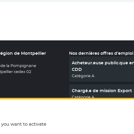
Région de Montpellier
Nos dernières offres d'emploi
Acheteur.euse public.que e
 de la Pompignane
CDD
pellier cedex 02
Catégorie A
Chargé.e de mission Export
Catégorie A
En savoir plus
nous sur X
le fenêtre
uvez nous sur Facebook
ouvelle fenêtre
etrouvez nous sur Youtube
- Nouvelle fenêtre
Retrouvez nous sur Instagram
- Nouvelle fenêtre
Retrouvez nous sur Linkedin
- Nouvelle fenêtre
t you want to activate