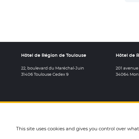
Hôtel de Région de Toulouse
Hôtel de 
22, boulevard du Maréchal-Juin
201 avenue
31406 Toulouse Cedex 9
34064 Mont
Retrouvez 
- Nouvel
Retro
- N
R
This site uses cookies and gives you control over wha