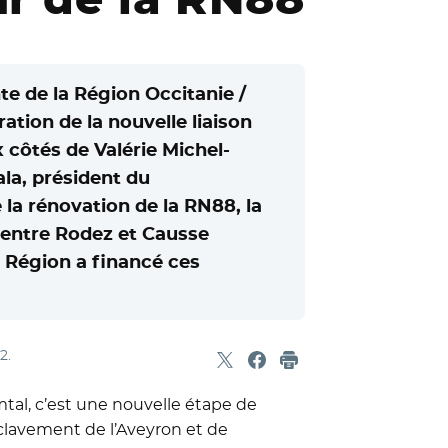
te de la Région Occitanie /
ation de la nouvelle liaison
 côtés de Valérie Michel-
la, président du
la rénovation de la RN88, la
s entre Rodez et Causse
La Région a financé ces
22
.
Partager sur X
- Nouvelle fenêtre
Partager sur Facebook
- Nouvelle fenêtre
Imprimer
tal, c’est une nouvelle étape de
nclavement de l’Aveyron et de