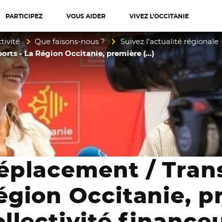
PARTICIPEZ
VOUS AIDER
VIVEZ L’OCCITANIE
diterranée
tivité
Que faisons-nous ?
Suivez l’actualité régionale
orts - La Région Occitanie, première (…)
éplacement / Trans
égion Occitanie, p
ollectivité finance