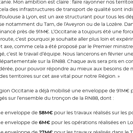
tanie. Mon ambition est claire : faire rayonner nos territoi
cela des infrastructures de transport de qualité sont in
r Toulouse à Lyon, est un axe structurant pour tous les dé
sse notamment du Tarn, de l’Aveyron ou de la Lozère. Dan
financé près de 91M€. L’Occitanie a toujours été une fo
 route, c’est pourquoi je souhaite aller plus loin et expé
et axe, comme cela a été proposé par le Premier ministre
é, c’est le travail d’équipe. Nous lancerons en février u
départementale sur la RN88. Chaque avis sera pris en 
dérée, pour pouvoir répondre au mieux aux besoins de mo
des territoires sur cet axe vital pour notre Région. »
gion Occitanie a déjà mobilisé une enveloppe de 91M€ po
és sur l’ensemble du tronçon de la RN88, dont :
e enveloppe de
58M€
pour les travaux réalisés sur les 
e enveloppe de
6M€
pour les opérations réalisées en Lo
e enveloppe de
27M€
pour les travaux réalisés dans le T