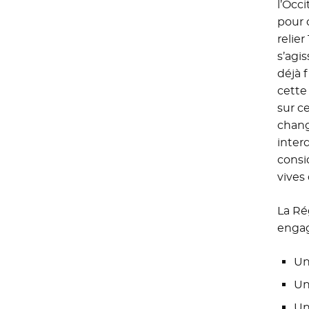
l’Occi
pour 
relie
s’agi
déjà 
cette
sur c
chang
inter
consi
vives 
La Ré
engag
Un
Un
Un