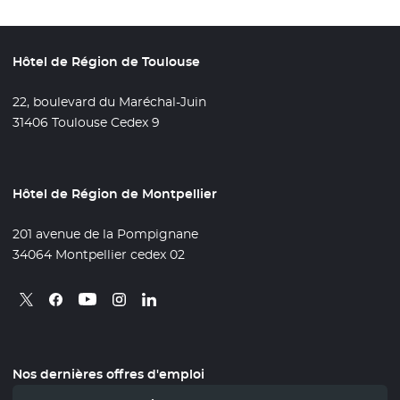
Hôtel de Région de Toulouse
22, boulevard du Maréchal-Juin
31406 Toulouse Cedex 9
Hôtel de Région de Montpellier
201 avenue de la Pompignane
34064 Montpellier cedex 02
Retrouvez nous sur X
- Nouvelle fenêtre
Retrouvez nous sur Facebook
- Nouvelle fenêtre
Retrouvez nous sur Instagram
- Nouvelle fenêtre
Retrouvez nous sur Linkedin
- Nouvelle fenêtre
Retrouvez nous sur Youtube
- Nouvelle fenêtre
Nos dernières offres d'emploi