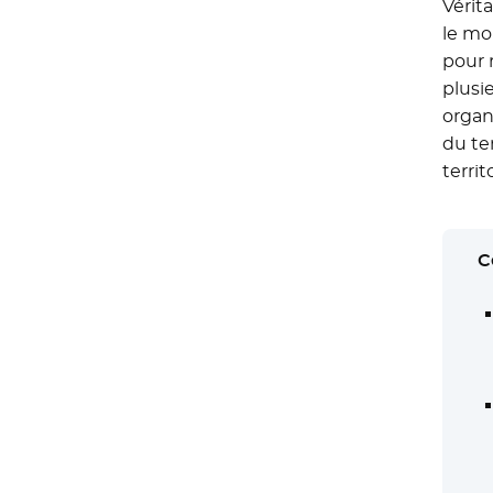
Vérit
le mo
pour r
plusi
organ
du te
terri
C