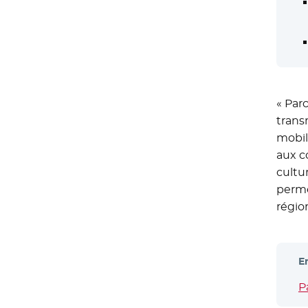
« Par
trans
mobil
aux c
cultu
perme
région
E
P