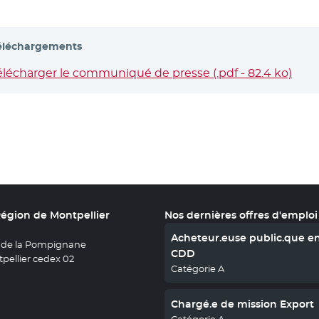
éléchargements
élécharger le communiqué de presse (.pdf - 82.4 ko)
- No
Région de Montpellier
Nos dernières offres d'emploi
Acheteur.euse public.que e
 de la Pompignane
CDD
pellier cedex 02
Catégorie A
Chargé.e de mission Export