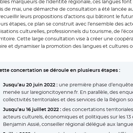
ables marqueurs de l’identité régionale, ces langues font
is de mai, une démarche de consultation a été lancée au
ecueillir leurs propositions d’actions qui bâtiront le futu
eurs étapes, ce plan se construit avec l’ensemble des acte
isations culturelles, professionnels du tourisme, de l’éco
rritoire. Cette large consultation vise à créer une coopér
toire et dynamiser la promotion des langues et cultures o
ette concertation se déroule en plusieurs étapes :
Jusqu’au 20 juin 2022 :
une première phase d’enquête 
menée sur laregioncitoyenne.fr. En parallèle, des enqu
collectivités territoriales et des services de la Régio
Jusqu’au 16 juillet 2022 :
des concertations territorial
acteurs culturels, économiques et politiques sur les 
Benjamin Assié, conseiller régional délégué aux langue