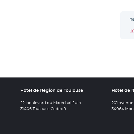
T
T
Hôtel de Région de Toulouse
Hôtel de 
22, boulevard du Maréchal-Juin
201 avenue
31406 Toulouse Cedex 9
34064 Mont