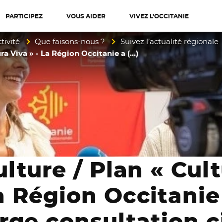
PARTICIPEZ
VOUS AIDER
VIVEZ L’OCCITANIE
diterranée
tivité
Que faisons-nous ?
Suivez l’actualité régionale
ra Viva » - La Région Occitanie a (…)
ulture / Plan « Cult
a Région Occitanie
arge consultation 