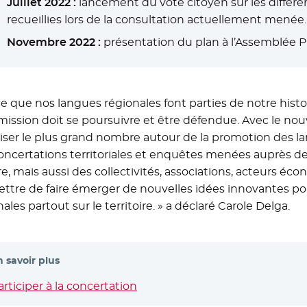
Juillet 2022 :
lancement du vote citoyen sur les différe
recueillies lors de la consultation actuellement menée.
Novembre 2022 :
présentation du plan à l’Assemblée P
ce que nos langues régionales font parties de notre histoi
mission doit se poursuivre et être défendue. Avec le nou
iser le plus grand nombre autour de la promotion des la
oncertations territoriales et enquêtes menées auprès des
re, mais aussi des collectivités, associations, acteurs éc
ttre de faire émerger de nouvelles idées innovantes pou
ales partout sur le territoire. » a déclaré Carole Delga.
n savoir plus
articiper à la concertation
- Nouvelle fenêtre