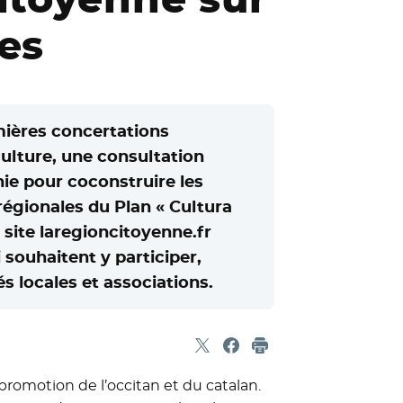
es
mières concertations
culture, une consultation
nie pour coconstruire les
égionales du Plan « Cultura
e site laregioncitoyenne.fr
 souhaitent y participer,
és locales et associations.
Partager sur X
- Nouvelle fenêtre
Partager sur Facebook
- Nouvelle fenêtre
Imprimer
promotion de l’occitan et du catalan.