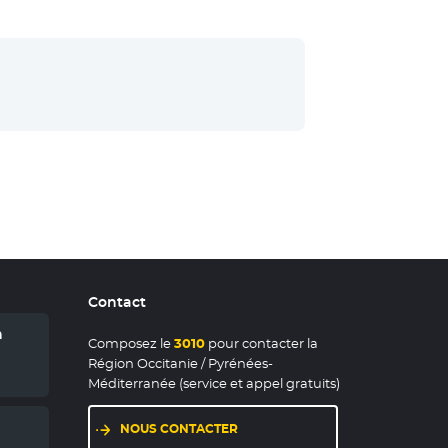
uvelle fenêtre
Contact
n
Composez le
3010
pour contacter la
Région Occitanie / Pyrénées-
Méditerranée (service et appel gratuits)
NOUS CONTACTER