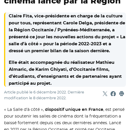
cinéma lancé par la Région
Claire Fita, vice-présidente en charge de la culture
pour tous, représentant Carole Delga, présidente de
la Région Occitanie / Pyrénées-Méditerranée, a
présenté ce jour les nouvelles actions du projet « La
salle d’à côté » pour la période 2022-2023 et a
dressé un premier bilan de la saison dernière.
Elle était accompagnée du réalisateur Mathieu
Almaric, de Karim Ghiyati, d’Occitanie films,
d’étudiants, d’enseignants et de partenaires ayant
participé au projet.
Article publié le
6 décembre 2022
. Dernière
Partager sur
- Nouvelle f
Partage
- Nouvel
Imp
modification le
8 décembre 2022
.
« La Salle d’à côté »,
dispositif unique en France
, est pensé
pour soutenir les salles de cinéma dont la fréquentation a
baissé fortement depuis ces deux dernières années. Lancé
en 2021 par la Région Occitanie, et piloté par Occitanie