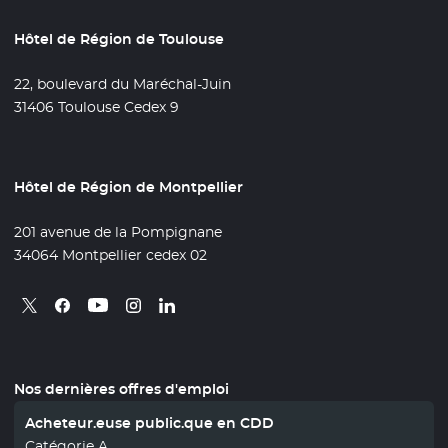
Hôtel de Région de Toulouse
22, boulevard du Maréchal-Juin
31406 Toulouse Cedex 9
Hôtel de Région de Montpellier
201 avenue de la Pompignane
34064 Montpellier cedex 02
Retrouvez nous sur X
- Nouvelle fenêtre
Retrouvez nous sur Facebook
- Nouvelle fenêtre
Retrouvez nous sur Instagram
- Nouvelle fenêtre
Retrouvez nous sur Linkedin
- Nouvelle fenêtre
Retrouvez nous sur Youtube
- Nouvelle fenêtre
Nos dernières offres d'emploi
Acheteur.euse public.que en CDD
Catégorie A