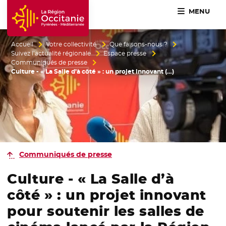
MENU
Accueil Région Occitanie / Pyrénées-Méditerranée
Accueil
Votre collectivité
Que faisons-nous ?
Suivez l’actualité régionale
Espace presse
Communiqués de presse
Culture - « La Salle d’à côté » : un projet innovant (…)
Communiqués de presse
Culture - « La Salle d’à
côté » : un projet innovant
pour soutenir les salles de