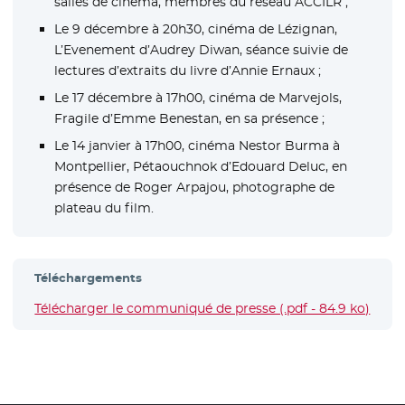
salles de cinéma, membres du réseau ACCILR ;
Le 9 décembre à 20h30, cinéma de Lézignan,
L’Evenement d’Audrey Diwan, séance suivie de
lectures d’extraits du livre d’Annie Ernaux ;
Le 17 décembre à 17h00, cinéma de Marvejols,
Fragile d’Emme Benestan, en sa présence ;
Le 14 janvier à 17h00, cinéma Nestor Burma à
Montpellier, Pétaouchnok d’Edouard Deluc, en
présence de Roger Arpajou, photographe de
plateau du film.
Téléchargements
Télécharger le communiqué de presse (.pdf - 84.9 ko)
- Nou