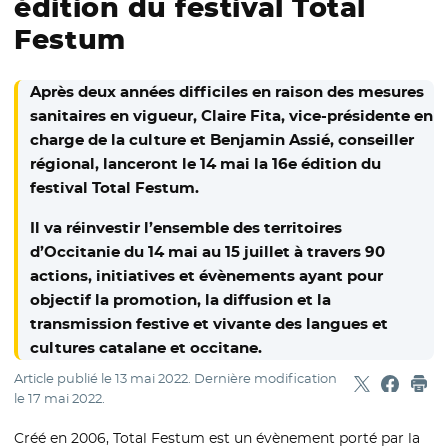
édition du festival Total
Festum
Après deux années difficiles en raison des mesures
sanitaires en vigueur, Claire Fita, vice-présidente en
charge de la culture et Benjamin Assié, conseiller
régional, lanceront le 14 mai la 16e édition du
festival Total Festum.
Il va réinvestir l’ensemble des territoires
d’Occitanie du 14 mai au 15 juillet à travers 90
actions, initiatives et évènements ayant pour
objectif la promotion, la diffusion et la
transmission festive et vivante des langues et
cultures catalane et occitane.
Article publié le
13 mai 2022
. Dernière modification
Partager sur
- Nouvelle f
Partage
- Nouvel
Imp
le
17 mai 2022
.
Créé en 2006, Total Festum est un évènement porté par la