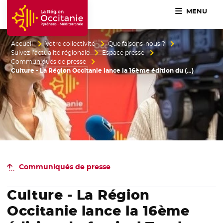
MENU
Accueil Région Occitanie / Pyrénées-Méditerranée
Accueil
Votre collectivité
Que faisons-nous ?
Suivez l’actualité régionale
Espace presse
Communiqués de presse
Culture - La Région Occitanie lance la 16ème édition du (…)
Communiqués de presse
Culture - La Région
Occitanie lance la 16ème