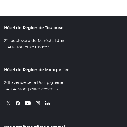
Hôtel de Région de Toulouse
22, boulevard du Maréchal-Juin
31406 Toulouse Cedex 9
Hôtel de Région de Montpellier
201 avenue de la Pompignane
34064 Montpellier cedex 02
Retrouvez nous sur X
- Nouvelle fenêtre
Retrouvez nous sur Facebook
- Nouvelle fenêtre
Retrouvez nous sur Instagram
- Nouvelle fenêtre
Retrouvez nous sur Linkedin
- Nouvelle fenêtre
Retrouvez nous sur Youtube
- Nouvelle fenêtre