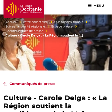
MENU
Accueil Région Occitanie / Pyrénées-Méditerranée
Accueil
Votre collectivité
Que faisons-nous ?
Suivez l’actualité régionale
Espace presse
Communiqués de presse
Culture - Carole Delga : « La Région soutient la (…)
Communiqués de presse
Culture - Carole Delga : « La
Région soutient la