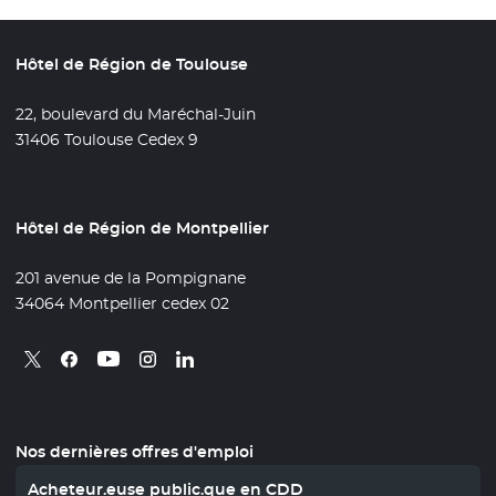
Hôtel de Région de Toulouse
22, boulevard du Maréchal-Juin
31406 Toulouse Cedex 9
Hôtel de Région de Montpellier
201 avenue de la Pompignane
34064 Montpellier cedex 02
Retrouvez nous sur X
- Nouvelle fenêtre
Retrouvez nous sur Facebook
- Nouvelle fenêtre
Retrouvez nous sur Instagram
- Nouvelle fenêtre
Retrouvez nous sur Linkedin
- Nouvelle fenêtre
Retrouvez nous sur Youtube
- Nouvelle fenêtre
Nos dernières offres d'emploi
Acheteur.euse public.que en CDD