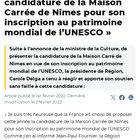
candidature de la Maison
Carrée de Nîmes pour son
inscription au patrimoine
mondial de l’UNESCO »
Suite à l’annonce de la ministre de la Culture, de
présenter la candidature de la Maison Carré de
Nîmes en vue de son inscription au patrimoine
mondial de l’UNESCO, la présidente de Région,
Carole Delga a tenu à réagir et apporte son soutien
sans faille à cette candidature :
Article publié le
1er février 2022
. Dernière
Partager sur
- Nouvelle f
Partage
- Nouvel
Imp
modification le
2 février 2022
.
« Je suis très heureuse que la France ait choisi de proposer
cette année la candidature de la Maison Carrée de Nîmes
pour son inscription au patrimoine mondial de l’UNESCO.
Comme j’en ai informé Jean-Paul Fournier, la Région