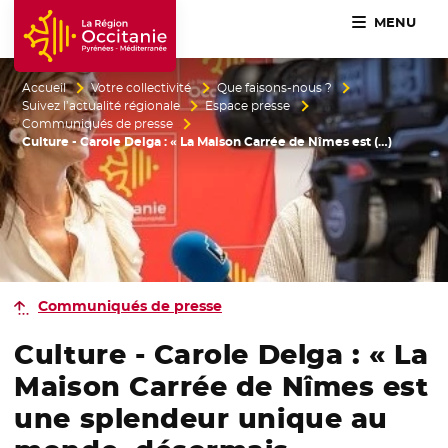
MENU
Accueil Région Occitanie / Pyrénées-Méditerranée
Accueil
Votre collectivité
Que faisons-nous ?
Suivez l’actualité régionale
Espace presse
Communiqués de presse
Culture - Carole Delga : « La Maison Carrée de Nîmes est (…)
Communiqués de presse
Culture - Carole Delga : « La
Maison Carrée de Nîmes est
une splendeur unique au