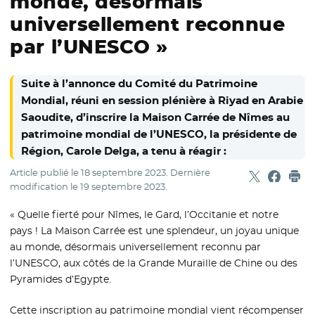
monde, désormais
universellement reconnue
par l’UNESCO »
Suite à l’annonce du Comité du Patrimoine
Mondial, réuni en session plénière à Riyad en Arabie
Saoudite, d’inscrire la Maison Carrée de Nîmes au
patrimoine mondial de l’UNESCO, la présidente de
Région, Carole Delga, a tenu à réagir :
Article publié le
18 septembre 2023
. Dernière
Partager sur
- Nouvelle f
Partage
- Nouvel
Imp
modification le
19 septembre 2023
.
« Quelle fierté pour Nîmes, le Gard, l’Occitanie et notre
pays ! La Maison Carrée est une splendeur, un joyau unique
au monde, désormais universellement reconnu par
l’UNESCO, aux côtés de la Grande Muraille de Chine ou des
Pyramides d’Egypte.
Cette inscription au patrimoine mondial vient récompenser