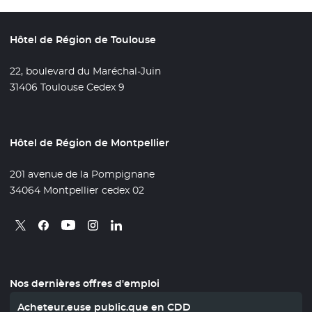
Hôtel de Région de Toulouse
22, boulevard du Maréchal-Juin
31406 Toulouse Cedex 9
Hôtel de Région de Montpellier
201 avenue de la Pompignane
34064 Montpellier cedex 02
Retrouvez nous sur X
- Nouvelle fenêtre
Retrouvez nous sur Facebook
- Nouvelle fenêtre
Retrouvez nous sur Instagram
- Nouvelle fenêtre
Retrouvez nous sur Linkedin
- Nouvelle fenêtre
Retrouvez nous sur Youtube
- Nouvelle fenêtre
Nos dernières offres d'emploi
Acheteur.euse public.que en CDD