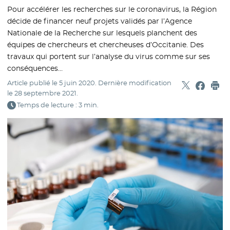
Pour accélérer les recherches sur le coronavirus, la Région
décide de financer neuf projets validés par l’Agence
Nationale de la Recherche sur lesquels planchent des
équipes de chercheurs et chercheuses d’Occitanie. Des
travaux qui portent sur l’analyse du virus comme sur ses
conséquences…
Article publié le
5 juin 2020
. Dernière modification
Partager sur
- Nouvelle f
Partage
- Nouvel
Imp
le
28 septembre 2021
.
Temps de lecture : 3 min.