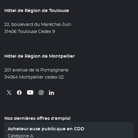
Hôtel de Région de Toulouse
22, boulevard du Maréchal-Juin
31406 Toulouse Cedex 9
Hôtel de Région de Montpellier
201 avenue de la Pompignane
34064 Montpellier cedex 02
Retrouvez nous sur X
- Nouvelle fenêtre
Retrouvez nous sur Facebook
- Nouvelle fenêtre
Retrouvez nous sur Instagram
- Nouvelle fenêtre
Retrouvez nous sur Linkedin
- Nouvelle fenêtre
Retrouvez nous sur Youtube
- Nouvelle fenêtre
Nos dernières offres d'emploi
Acheteur.euse public.que en CDD
Catégorie A