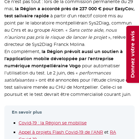
Ce n’est pas tout : lors de la commission permanente du 29
mai,
la Région a accordé près de 237 000 € pour EasyCov,
test salivaire rapide
à partir d’un réactif coloré mis au
point par le laboratoire montpelliérain Sys2Diag, commun
au Cnrs et au groupe Alcen. «
Sans cette aide, nous
Donnez votre avis
n’aurions pas pris le risque de lancer le projet
», relève le
directeur de Sys2Diag Franck Molina.
En complément,
la Région prévoit aussi un soutien à
l’application mobile développée par l’entreprise
numérique montpelliéraine Vogo
pour automatiser
l’utilisation du test. Le 2 juin, des «
performances
satisfaisantes
» ont été annoncées pour l’étude clinique du
test salivaire menée au CHU de Montpellier. Celle-ci se
poursuit et le test devrait être commercialisé courant juin.
En savoir plus
Covid-19 : la Région se mobilise
Appel à projets Flash Covid-19 de l’ANR
- Nouvelle fenêt
et
RA