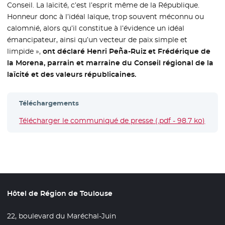
Conseil. La laïcité, c’est l’esprit même de la République.
Honneur donc à l’idéal laïque, trop souvent méconnu ou
calomnié, alors qu’il constitue à l’évidence un idéal
émancipateur, ainsi qu’un vecteur de paix simple et
limpide »,
ont déclaré Henri Peña-Ruiz et Frédérique de
la Morena, parrain et marraine du Conseil régional de la
laïcité et des valeurs républicaines.
Téléchargements
Télécharger le communiqué de presse (.pdf - 98.7 ko)
- Nou
Hôtel de Région de Toulouse
22, boulevard du Maréchal-Juin