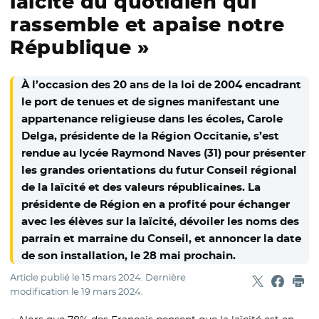
laïcité du quotidien qui
rassemble et apaise notre
République »
À l’occasion des 20 ans de la loi de 2004 encadrant
le port de tenues et de signes manifestant une
appartenance religieuse dans les écoles, Carole
Delga, présidente de la Région Occitanie, s’est
rendue au lycée Raymond Naves (31) pour présenter
les grandes orientations du futur Conseil régional
de la laïcité et des valeurs républicaines. La
présidente de Région en a profité pour échanger
avec les élèves sur la laïcité, dévoiler les noms des
parrain et marraine du Conseil, et annoncer la date
de son installation, le 28 mai prochain.
Article publié le
15 mars 2024
. Dernière
Partager sur
- Nouvelle f
Partage
- Nouvel
Imp
modification le
19 mars 2024
.