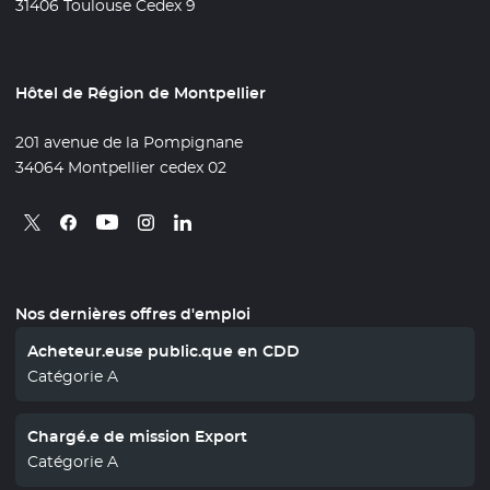
31406 Toulouse Cedex 9
Hôtel de Région de Montpellier
201 avenue de la Pompignane
34064 Montpellier cedex 02
Retrouvez nous sur X
- Nouvelle fenêtre
Retrouvez nous sur Facebook
- Nouvelle fenêtre
Retrouvez nous sur Instagram
- Nouvelle fenêtre
Retrouvez nous sur Linkedin
- Nouvelle fenêtre
Retrouvez nous sur Youtube
- Nouvelle fenêtre
Nos dernières offres d'emploi
Acheteur.euse public.que en CDD
Catégorie A
Chargé.e de mission Export
Catégorie A