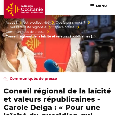
MENU
Accueil Région Occitanie / Pyrénées-Méditerranée
Accueil
Votre collectivité
Que faisons-nous ?
Suivez l’actualité régionale
Espace presse
Communiqués de presse
Conseil régional de la laïcité et valeurs républicaines (…)
Communiqués de presse
Conseil régional de la laïcité
et valeurs républicaines -
Carole Delga : « Pour une