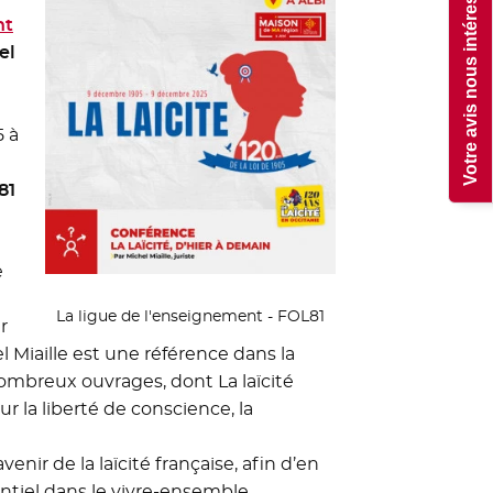
Votre avis nous intéresse !
nt
el
5 à
81
e
La ligue de l'enseignement - FOL81
r
l Miaille est une référence dans la
 nombreux ouvrages, dont La laïcité
r la liberté de conscience, la
enir de la laïcité française, afin d’en
ntiel dans le vivre-ensemble.