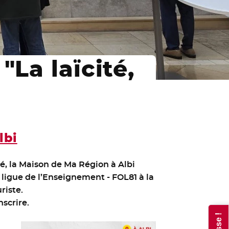
"La laïcité,
lbi
ité, la Maison de Ma Région à Albi
 ligue de l’Enseignement - FOL81 à la
riste.
nscrire.