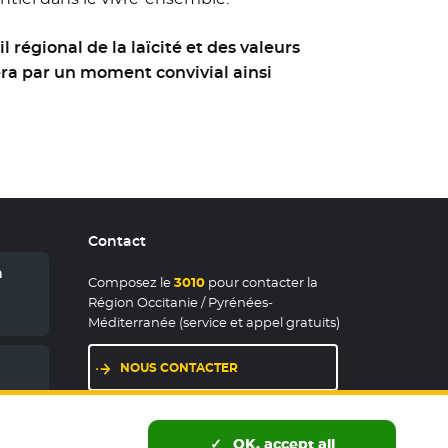
 régional de la laïcité et des valeurs
rera par un moment convivial ainsi
Contact
n
Composez le
3010
pour contacter la
Région Occitanie / Pyrénées-
Méditerranée (service et appel gratuits)
NOUS CONTACTER
LES MAISONS DE RÉGION
OK, accept all