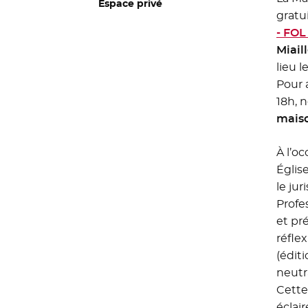
Espace privé
grat
- FOL
Miail
lieu l
Pour 
18h, n
maiso
À l’o
Église
le jur
Profe
et pr
réfle
(édit
neutra
Cette 
éclai