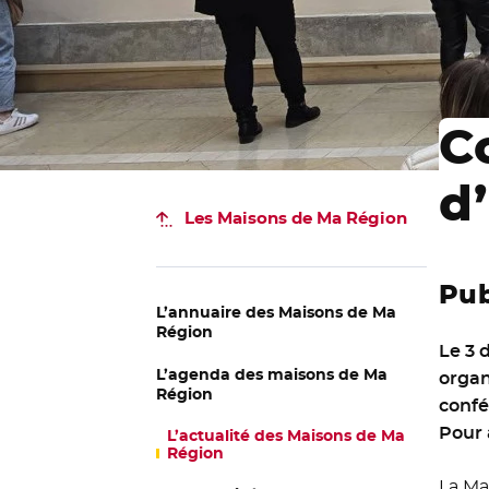
C
d
Les Maisons de Ma Région
Pub
L’annuaire des Maisons de Ma
Région
Le 3 
L’agenda des maisons de Ma
organ
Région
confé
Pour 
L’actualité des Maisons de Ma
Région
La Ma