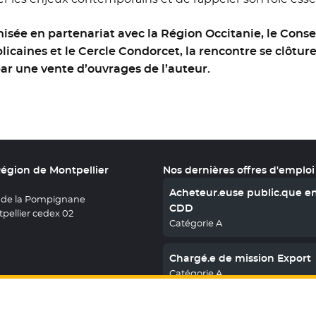
isée en partenariat avec la Région Occitanie, le Conseil
licaines et le Cercle Condorcet, la rencontre se clôtu
ar une vente d’ouvrages de l’auteur.
Région de Montpellier
Nos dernières offres d'emploi
Acheteur.euse public.que e
 de la Pompignane
CDD
pellier cedex 02
Catégorie A
Chargé.e de mission Export
Catégorie A
En savoir plus
nous sur X
le fenêtre
uvez nous sur Facebook
ouvelle fenêtre
etrouvez nous sur Youtube
- Nouvelle fenêtre
Retrouvez nous sur Instagram
- Nouvelle fenêtre
Retrouvez nous sur Linkedin
- Nouvelle fenêtre