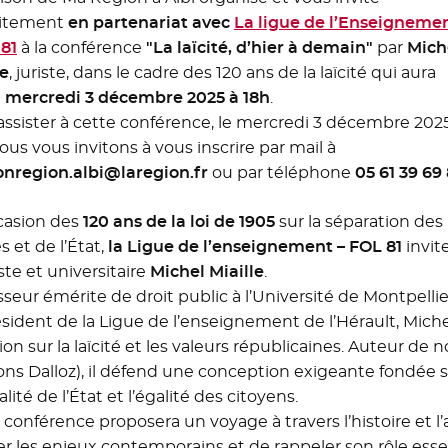
uitement
en partenariat avec
La ligue de l’Enseigneme
 81
- Nouvelle fenêtre
à la conférence
"La laïcité, d’hier à demain"
par
Mich
le
, juriste, dans le cadre des 120 ans de la laïcité qui aura
e
mercredi 3 décembre 2025 à 18h
.
assister à cette conférence, le mercredi 3 décembre 202
ous vous invitons à vous inscrire par mail à
nregion.albi@laregion.fr
ou par téléphone
05 61 39 69 
ccasion des
120 ans de la loi de 1905
sur la séparation des
s et de l’État,
la Ligue de l’enseignement – FOL 81
invit
iste et universitaire
Michel Miaille
.
sseur émérite de droit public à l’Université de Montpellie
ésident de la Ligue de l’enseignement de l’Hérault, Miche
xion sur la laïcité et les valeurs républicaines. Auteur de
ions Dalloz), il défend une conception exigeante fondée su
lité de l’État et l’égalité des citoyens.
conférence proposera un voyage à travers l’histoire et l’av
rer les enjeux contemporains et de rappeler son rôle esse