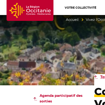
VOTRE COLLECTIVITÉ
Accueil Région Occitanie / Pyrénées-Mé
Accueil
Vivez l’Occ
To
C
Agenda participatif
des
Vo
sorties