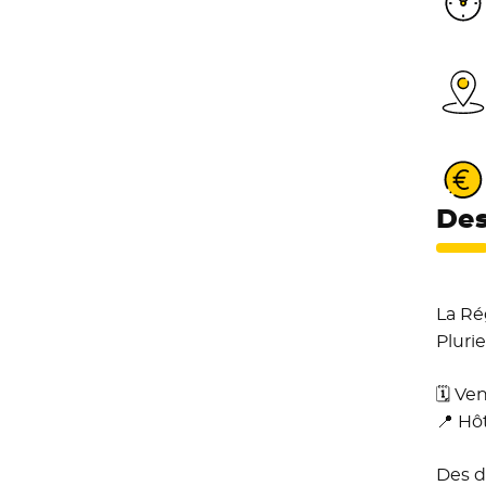
Des
La Ré
Pluri
🗓️ V
📍 Hô
Des d