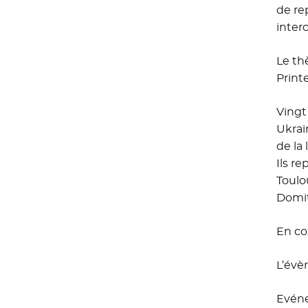
de re
inter
Le th
Print
Vingt
Ukrai
de la 
Ils r
Toulo
Domit
En co
L’évè
Evéne