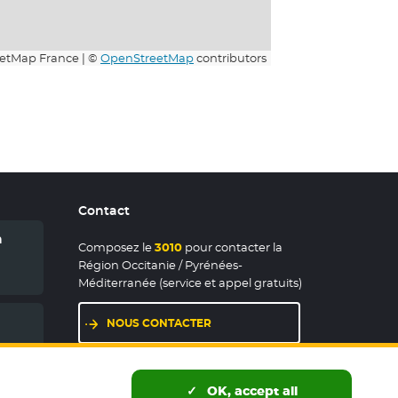
etMap France | ©
OpenStreetMap
contributors
Contact
n
Composez le
3010
pour contacter la
Région Occitanie / Pyrénées-
Méditerranée (service et appel gratuits)
NOUS CONTACTER
LES MAISONS DE RÉGION
OK, accept all