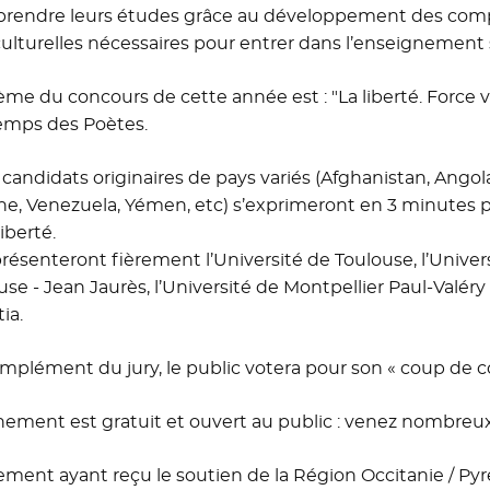
prendre leurs études grâce au développement des comp
culturelles nécessaires pour entrer dans l’enseignement 
ème du concours de cette année est : "La liberté. Force v
emps des Poètes.
 candidats originaires de pays variés (Afghanistan, Angol
ne, Venezuela, Yémen, etc) s’exprimeront en 3 minutes po
liberté.
eprésenteront fièrement l’Université de Toulouse, l’Univers
use - Jean Jaurès, l’Université de Montpellier Paul-Valéry
ia.
mplément du jury, le public votera pour son « coup de 
nement est gratuit et ouvert au public : venez nombreux
ment ayant reçu le soutien de la Région Occitanie / P