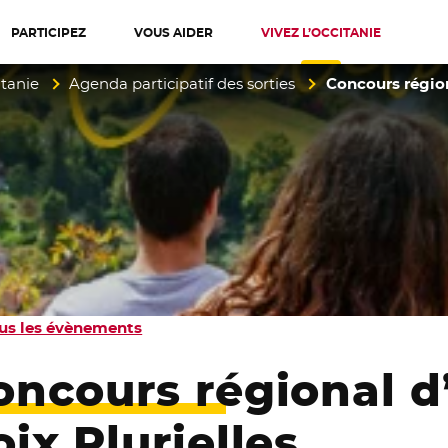
PARTICIPEZ
VOUS AIDER
VIVEZ L’OCCITANIE
diterranée
itanie
Agenda participatif des sorties
Concours région
us les évènements
oncours régional d
ix Plurielles