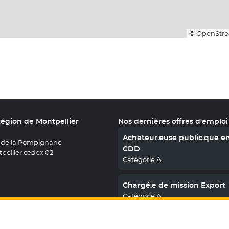
© OpenStre
Région de Montpellier
Nos dernières offres d'emploi
Acheteur.euse public.que e
 de la Pompignane
CDD
pellier cedex 02
Catégorie A
Chargé.e de mission Export
Catégorie A
En savoir plus
nous sur X
le fenêtre
uvez nous sur Facebook
ouvelle fenêtre
etrouvez nous sur Youtube
- Nouvelle fenêtre
Retrouvez nous sur Instagram
- Nouvelle fenêtre
Retrouvez nous sur Linkedin
- Nouvelle fenêtre