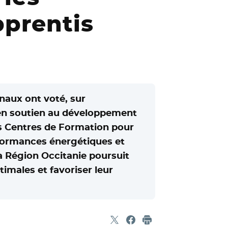
pprentis
naux ont voté, sur
€ en soutien au développement
es Centres de Formation pour
rformances énergétiques et
La Région Occitanie poursuit
timales et favoriser leur
Partager sur X
- Nouvelle fenêtre
Partager sur Facebook
- Nouvelle fenêtre
Imprimer