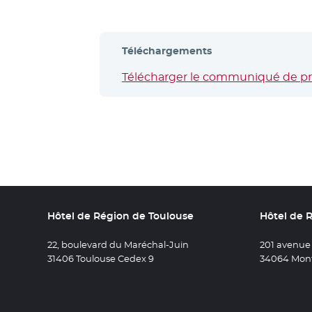
Téléchargements
Télécharger le communiqué de pres
Hôtel de Région de Toulouse
Hôtel de 
22, boulevard du Maréchal-Juin
201 avenue
31406 Toulouse Cedex 9
34064 Mont