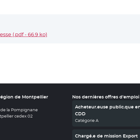
se (.pdf - 66.9 ko)
- Nouvelle fenêtre
Région de Montpellier
Nos dernières offres d'emploi
Acheteur.euse public.que e
 de la Pompignane
CDD
pellier cedex 02
Catégorie A
Chargé.e de mission Export