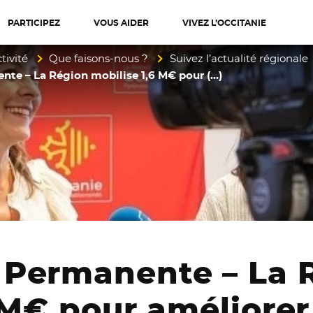
PARTICIPEZ
VOUS AIDER
VIVEZ L’OCCITANIE
diterranée
tivité
Que faisons-nous ?
Suivez l’actualité régionale
te – La Région mobilise 1,6 M€ pour (…)
Permanente – La 
 M€ pour améliorer