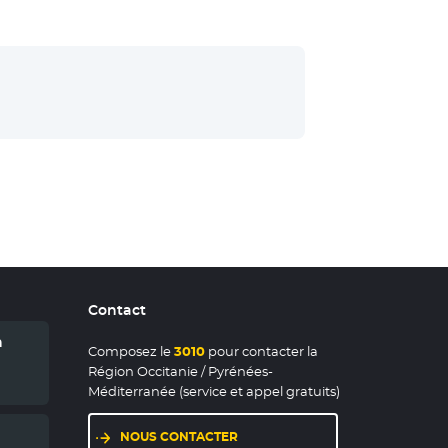
Contact
n
Composez le
3010
pour contacter la
Région Occitanie / Pyrénées-
Méditerranée (service et appel gratuits)
NOUS CONTACTER