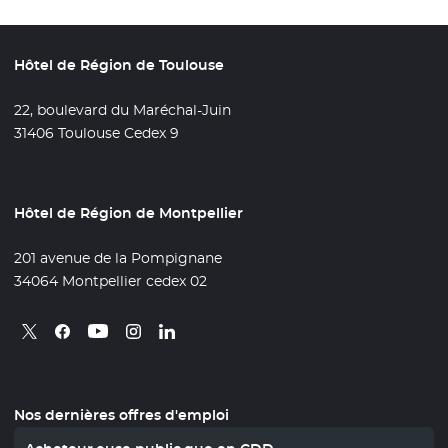
Hôtel de Région de Toulouse
22, boulevard du Maréchal-Juin
31406 Toulouse Cedex 9
Hôtel de Région de Montpellier
201 avenue de la Pompignane
34064 Montpellier cedex 02
Retrouvez nous sur X
- Nouvelle fenêtre
Retrouvez nous sur Facebook
- Nouvelle fenêtre
Retrouvez nous sur Instagram
- Nouvelle fenêtre
Retrouvez nous sur Linkedin
- Nouvelle fenêtre
Retrouvez nous sur Youtube
- Nouvelle fenêtre
Nos dernières offres d'emploi