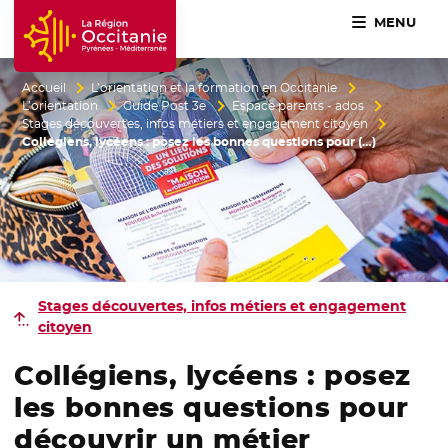
MENU
Accueil Région Occitanie / Pyrénées-Méditerranée
Accueil
L’orientation et la formation en Occitanie
L’orientation
Guide Post 3e
Espace parents - ados
Stages découvertes, infos métiers et engagement citoyen
Collégiens, lycéens : posez les bonnes questions pour (…)
Stages découvertes, infos métiers et engagement
citoyen
Collégiens, lycéens : posez
les bonnes questions pour
découvrir un métier