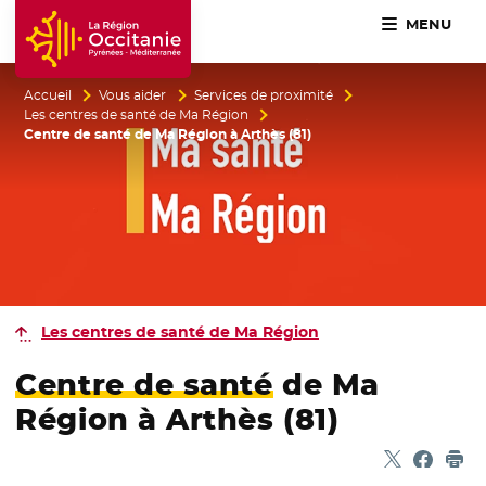
MENU
Accueil Région Occitanie / Pyrénées-Méditerranée
Accueil
Vous aider
Services de proximité
Les centres de santé de Ma Région
Centre de santé de Ma Région à Arthès (81)
Les centres de santé de Ma Région
Centre de santé
de Ma
Région à Arthès (81)
Partager sur
- Nouvelle f
Partage
- Nouvel
Imp