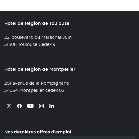
Hôtel de Région de Toulouse
22, boulevard du Maréchal-Juin
31406 Toulouse Cedex 9
Hôtel de Région de Montpellier
201 avenue de la Pompignane
34064 Montpellier cedex 02
Retrouvez nous sur X
- Nouvelle fenêtre
Retrouvez nous sur Facebook
- Nouvelle fenêtre
Retrouvez nous sur Instagram
- Nouvelle fenêtre
Retrouvez nous sur Linkedin
- Nouvelle fenêtre
Retrouvez nous sur Youtube
- Nouvelle fenêtre
Nos dernières offres d'emploi