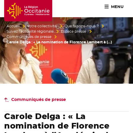
MENU
Accueil Région Occitanie / Pyrénées-Méditerranée
Accueil
Votre collectivité
Que faisons-nous ?
Suivez l’actualité régionale
Espace presse
Communiqués de presse
Carole Delga : « La nomination de Florence Lambert à (…)
Communiqués de presse
Carole Delga : « La
nomination de Florence