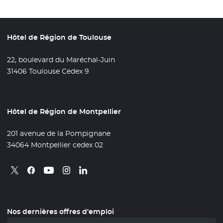
Hôtel de Région de Toulouse
22, boulevard du Maréchal-Juin
31406 Toulouse Cedex 9
Hôtel de Région de Montpellier
201 avenue de la Pompignane
34064 Montpellier cedex 02
Retrouvez nous sur X
- Nouvelle fenêtre
Retrouvez nous sur Facebook
- Nouvelle fenêtre
Retrouvez nous sur Instagram
- Nouvelle fenêtre
Retrouvez nous sur Linkedin
- Nouvelle fenêtre
Retrouvez nous sur Youtube
- Nouvelle fenêtre
Nos dernières offres d'emploi