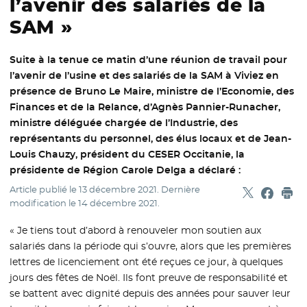
l’avenir des salariés de la
SAM »
Suite à la tenue ce matin d’une réunion de travail pour
l’avenir de l’usine et des salariés de la SAM à Viviez en
présence de Bruno Le Maire, ministre de l’Economie, des
Finances et de la Relance, d’Agnès Pannier-Runacher,
ministre déléguée chargée de l’Industrie, des
représentants du personnel, des élus locaux et de Jean-
Louis Chauzy, président du CESER Occitanie, la
présidente de Région Carole Delga a déclaré :
Article publié le
13 décembre 2021
. Dernière
Partager sur
- Nouvelle f
Partage
- Nouvel
Imp
modification le
14 décembre 2021
.
« Je tiens tout d’abord à renouveler mon soutien aux
salariés dans la période qui s’ouvre, alors que les premières
lettres de licenciement ont été reçues ce jour, à quelques
jours des fêtes de Noël. Ils font preuve de responsabilité et
se battent avec dignité depuis des années pour sauver leur