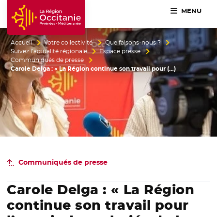
MENU
Accueil Région Occitanie / Pyrénées-Méditerranée
Accueil
Votre collectivité
Que faisons-nous ?
Suivez l’actualité régionale
Espace presse
Communiqués de presse
Carole Delga : « La Région continue son travail pour (…)
Communiqués de presse
Carole Delga : « La Région
continue son travail pour