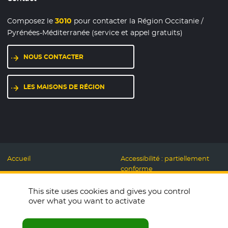
Composez le
3010
pour contacter la Région Occitanie /
Pyrénées-Méditerranée (service et appel gratuits)
NOUS CONTACTER
LES MAISONS DE RÉGION
Accueil
Accessibilité : partiellement
conforme
Mentions légales
Label Numérique
This site uses cookies and gives you control
Données personnelles et
Responsable
over what you want to activate
Cookies
Accueillons ensemble
Espace presse