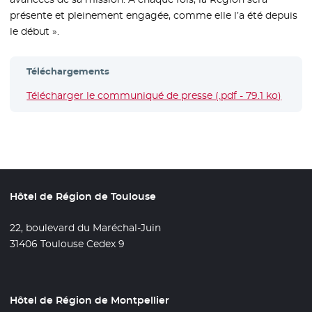
présente et pleinement engagée, comme elle l’a été depuis
le début ».
Téléchargements
Télécharger le communiqué de presse (.pdf - 79.1 ko)
- Nouv
Hôtel de Région de Toulouse
22, boulevard du Maréchal-Juin
31406 Toulouse Cedex 9
Hôtel de Région de Montpellier