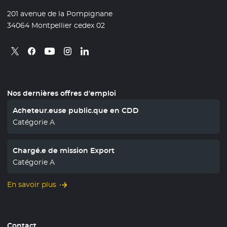
201 avenue de la Pompignane
34064 Montpellier cedex 02
Retrouvez nous sur X
- Nouvelle fenêtre
Retrouvez nous sur Facebook
- Nouvelle fenêtre
Retrouvez nous sur Instagram
- Nouvelle fenêtre
Retrouvez nous sur Linkedin
- Nouvelle fenêtre
Retrouvez nous sur Youtube
- Nouvelle fenêtre
Nos dernières offres d'emploi
Acheteur.euse public.que en CDD
Catégorie A
Chargé.e de mission Export
Catégorie A
En savoir plus
Contact