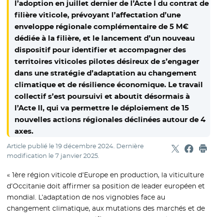
l’adoption en juillet dernier de l’Acte I du contrat de
filière viticole, prévoyant l’affectation d’une
enveloppe régionale complémentaire de 5 M€
dédiée à la filière, et le lancement d’un nouveau
dispositif pour identifier et accompagner des
territoires viticoles pilotes désireux de s’engager
dans une stratégie d’adaptation au changement
climatique et de résilience économique. Le travail
collectif s’est poursuivi et aboutit désormais à
l’Acte II, qui va permettre le déploiement de 15
nouvelles actions régionales déclinées autour de 4
axes.
Article publié le
19 décembre 2024
. Dernière
Partager sur
- Nouvelle f
Partage
- Nouvel
Imp
modification le
7 janvier 2025
.
« 1ère région viticole d’Europe en production, la viticulture
d’Occitanie doit affirmer sa position de leader européen et
mondial. L’adaptation de nos vignobles face au
changement climatique, aux mutations des marchés et de