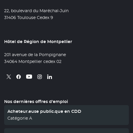
22, boulevard du Maréchal-Juin
31406 Toulouse Cedex 9
Hôtel de Région de Montpellier
201 avenue de la Pompignane
34064 Montpellier cedex 02
Retrouvez nous sur X
- Nouvelle fenêtre
Retrouvez nous sur Facebook
- Nouvelle fenêtre
Retrouvez nous sur Instagram
- Nouvelle fenêtre
Retrouvez nous sur Linkedin
- Nouvelle fenêtre
Retrouvez nous sur Youtube
- Nouvelle fenêtre
Nos dernières offres d'emploi
Acheteur.euse public.que en CDD
Catégorie A