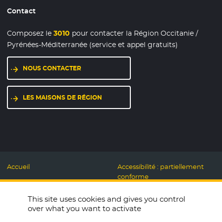
Contact
Composez le
3010
pour contacter la Région Occitanie /
Pyrénées-Méditerranée (service et appel gratuits)
NOUS CONTACTER
LES MAISONS DE RÉGION
Accueil
Accessibilité : partiellement
conforme
Mentions légales
Label Numérique
This site uses cookies and gives you control
Données personnelles et
Responsable
over what you want to activate
Cookies
Accueillons ensemble