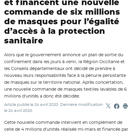
et financent une nouvelle
commande de six millions
de masques pour l’égalité
d’accès à la protection
sanitaire
Alors que le gouvernement annonce un plan de sortie du
confinement dans les jours à venir, la Région Occitanie et
les Conseils départementaux ont décidé de prendre à
nouveau leurs responsabilités face à la pénurie persistante
de masques sur le territoire national. Après concertation,
une nouvelle commande de masques textiles lavables de 6
millions d’unités a donc été décidée.
Article publié le
24 avril 2020
. Dernière modification
Partager sur
- Nouvelle f
Partage
- Nouvel
Imp
le
24 avril 2020
.
Cette nouvelle commande intervient en complément de
celle de 4 millions d’unités réalisée mi-mars et financée par