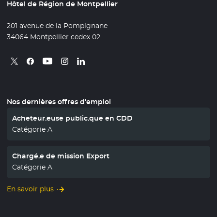
Hôtel de Région de Montpellier
201 avenue de la Pompignane
34064 Montpellier cedex 02
Retrouvez nous sur X
- Nouvelle fenêtre
Retrouvez nous sur Facebook
- Nouvelle fenêtre
Retrouvez nous sur Instagram
- Nouvelle fenêtre
Retrouvez nous sur Linkedin
- Nouvelle fenêtre
Retrouvez nous sur Youtube
- Nouvelle fenêtre
Nos dernières offres d'emploi
Acheteur.euse public.que en CDD
Catégorie A
Chargé.e de mission Export
Catégorie A
En savoir plus