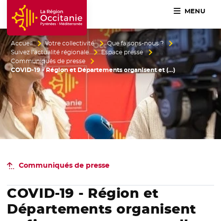
MENU
Accueil Région Occitanie / Pyrénées-Méditerranée
Accueil
Votre collectivité
Que faisons-nous ?
Suivez l’actualité régionale
Espace presse
Communiqués de presse
COVID-19 - Région et Départements organisent et (…)
Communiqués de presse
COVID-19 - Région et
Départements organisent