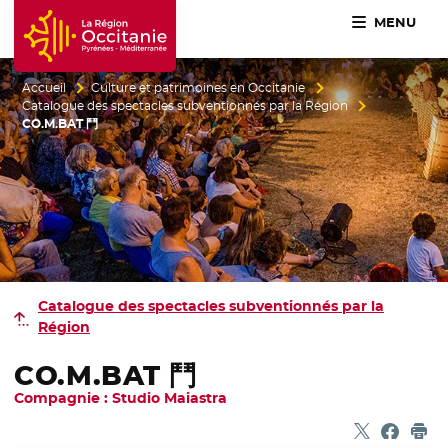
MENU
Accueil Région Occitanie / Pyrénées-Méditerranée
Accueil
Culture et patrimoines en Occitanie
Catalogue des spectacles subventionnés par la Région
CO.M.BAT 鬥
Catalogue des spectacles
subventionnés par la
Région
CO.M.BAT 鬥
Compagnie : Studio Maiastra
Partager sur
- Nouvelle f
Partage
- Nouvel
Imp