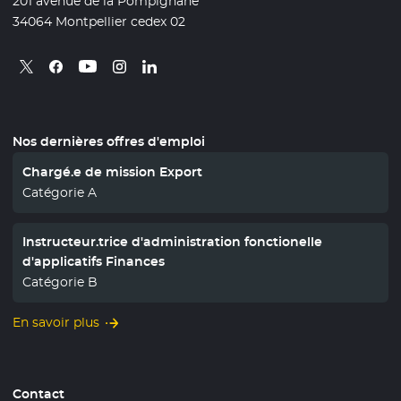
201 avenue de la Pompignane
34064 Montpellier cedex 02
Retrouvez nous sur X
- Nouvelle fenêtre
Retrouvez nous sur Facebook
- Nouvelle fenêtre
Retrouvez nous sur Instagram
- Nouvelle fenêtre
Retrouvez nous sur Linkedin
- Nouvelle fenêtre
Retrouvez nous sur Youtube
- Nouvelle fenêtre
Nos dernières offres d'emploi
Chargé.e de mission Export
Catégorie A
Instructeur.trice d'administration fonctionelle
d'applicatifs Finances
Catégorie B
En savoir plus
Contact