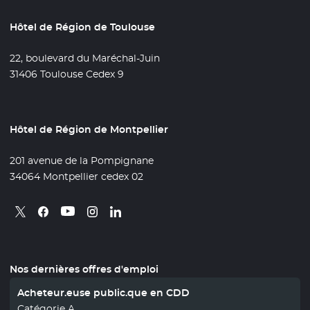
Hôtel de Région de Toulouse
22, boulevard du Maréchal-Juin
31406 Toulouse Cedex 9
Hôtel de Région de Montpellier
201 avenue de la Pompignane
34064 Montpellier cedex 02
Retrouvez nous sur X
- Nouvelle fenêtre
Retrouvez nous sur Facebook
- Nouvelle fenêtre
Retrouvez nous sur Instagram
- Nouvelle fenêtre
Retrouvez nous sur Linkedin
- Nouvelle fenêtre
Retrouvez nous sur Youtube
- Nouvelle fenêtre
Nos dernières offres d'emploi
Acheteur.euse public.que en CDD
Catégorie A