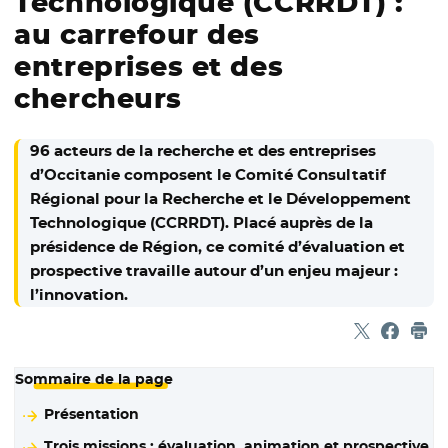
Technologique (CCRRDT) :
au carrefour des
entreprises et des
chercheurs
96 acteurs de la recherche et des entreprises
d’Occitanie composent le Comité Consultatif
Régional pour la Recherche et le Développement
Technologique (CCRRDT). Placé auprès de la
présidence de Région, ce comité d’évaluation et
prospective travaille autour d’un enjeu majeur :
l’innovation.
Partager sur
- Nouvelle f
Partage
- Nouvel
Imp
Sommaire de la page
Présentation
Trois missions : évaluation, animation et prospective