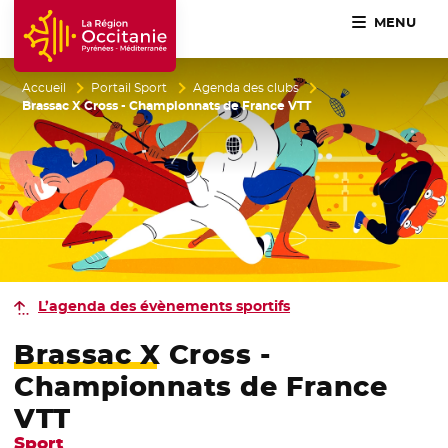
MENU
Accueil Région Occitanie / Pyrénées-Méditerranée
Accueil
Portail Sport
Agenda des clubs
Brassac X Cross - Championnats de France VTT
L’agenda des évènements sportifs
Brassac X Cross -
Championnats de France
VTT
Sport