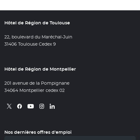
Hôtel de Région de Toulouse
22, boulevard du Maréchal-Juin
31406 Toulouse Cedex 9
Hôtel de Région de Montpellier
201 avenue de la Pompignane
34064 Montpellier cedex 02
Retrouvez nous sur X
- Nouvelle fenêtre
Retrouvez nous sur Facebook
- Nouvelle fenêtre
Retrouvez nous sur Instagram
- Nouvelle fenêtre
Retrouvez nous sur Linkedin
- Nouvelle fenêtre
Retrouvez nous sur Youtube
- Nouvelle fenêtre
Nos dernières offres d'emploi