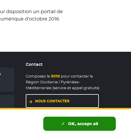
r disposition un portail de
numérique d’octobre 2016.
Contact
n
Composez le
3010
pour contacter la
Région Occitanie / Pyrénées-
Méditerranée (service et appel gratuits)
NOUS CONTACTER
LES MAISONS DE RÉGION
OK, accept all