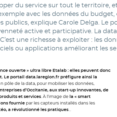
pper du service sur tout le territoire, e
r exemple avec les données du budget, 
 publics, explique Carole Delga. Le po
yenneté active et participative. La dat
’est une richesse à exploiter : les do
giciels ou applications améliorant les se
nce ouverte » ultra libre Etalab : elles peuvent donc
t.
Le portail data.laregion.fr préfigure ainsi la
un pôle de la data, pour mobiliser les données,
treprises d’Occitanie, aux start-up innovantes, de
produits et services
. À l’image de
la « smart
ions fournie
par les capteurs installés dans les
o, a révolutionné les pratiques
…