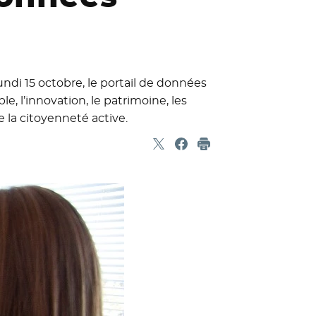
undi 15 octobre, le portail de données
e, l’innovation, le patrimoine, les
 la citoyenneté active.
Partager sur X
- Nouvelle fenêtre
Partager sur Facebook
- Nouvelle fenêtre
Imprimer