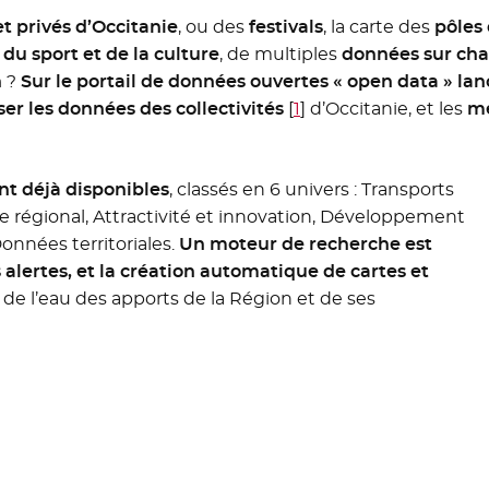
et privés d’Occitanie
, ou des
festivals
, la carte des
pôles
u sport et de la culture
, de multiples
données sur c
n
?
Sur le portail de données ouvertes « open data » lan
er les données des collectivités
[
1
]
d’Occitanie, et les
me
nt déjà disponibles
, classés en 6 univers : Transports
ne régional, Attractivité et innovation, Développement
onnées territoriales.
Un moteur de recherche est
lertes, et la création automatique de cartes et
fil de l’eau des apports de la Région et de ses