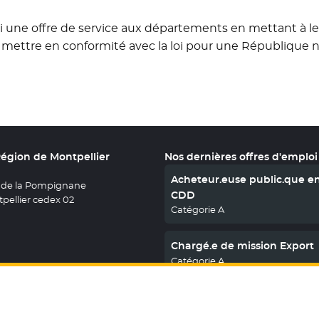
si une offre de service aux départements en mettant à leu
e mettre en conformité avec la loi pour une République 
Région de Montpellier
Nos dernières offres d'emploi
Acheteur.euse public.que e
 de la Pompignane
CDD
pellier cedex 02
Catégorie A
Chargé.e de mission Export
Catégorie A
En savoir plus
nous sur X
le fenêtre
uvez nous sur Facebook
ouvelle fenêtre
etrouvez nous sur Youtube
- Nouvelle fenêtre
Retrouvez nous sur Instagram
- Nouvelle fenêtre
Retrouvez nous sur Linkedin
- Nouvelle fenêtre