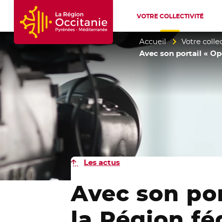
VOTRE COLLECTIVITÉ
Accueil Région Occitanie / Pyrénées-Mé
Accueil
Votre collec
Avec son portail « Op
Les actus
Avec son por
la Région fé