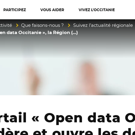
PARTICIPEZ
VOUS AIDER
VIVEZ L’OCCITANIE
diterranée
tivité
Que faisons-nous ?
Suivez l’actualité régionale
en data Occitanie », la Région (…)
tail « Open data O
dère et ouvre les 