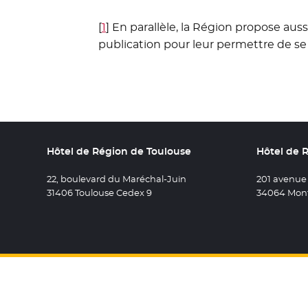
[
1
]
En parallèle, la Région propose aus
publication pour leur permettre de s
Hôtel de Région de Toulouse
Hôtel de 
22, boulevard du Maréchal-Juin
201 avenue
31406 Toulouse Cedex 9
34064 Mont
Retrouvez 
- Nouvel
Retro
- N
R