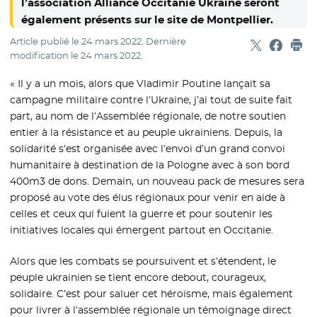
l’association Alliance Occitanie Ukraine seront
également présents sur le site de Montpellier.
Article publié le
24 mars 2022
. Dernière
Partager sur
- Nouvelle f
Partage
- Nouvel
Imp
modification le
24 mars 2022
.
« Il y a un mois, alors que Vladimir Poutine lançait sa
campagne militaire contre l’Ukraine, j’ai tout de suite fait
part, au nom de l’Assemblée régionale, de notre soutien
entier à la résistance et au peuple ukrainiens. Depuis, la
solidarité s’est organisée avec l’envoi d’un grand convoi
humanitaire à destination de la Pologne avec à son bord
400m3 de dons. Demain, un nouveau pack de mesures sera
proposé au vote des élus régionaux pour venir en aide à
celles et ceux qui fuient la guerre et pour soutenir les
initiatives locales qui émergent partout en Occitanie.
Alors que les combats se poursuivent et s’étendent, le
peuple ukrainien se tient encore debout, courageux,
solidaire. C’est pour saluer cet héroïsme, mais également
pour livrer à l’assemblée régionale un témoignage direct