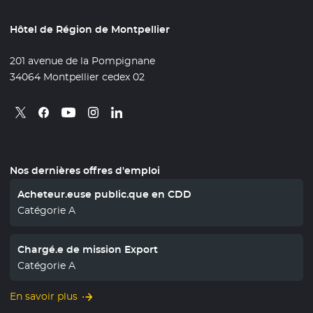
Hôtel de Région de Montpellier
201 avenue de la Pompignane
34064 Montpellier cedex 02
Retrouvez nous sur X
- Nouvelle fenêtre
Retrouvez nous sur Facebook
- Nouvelle fenêtre
Retrouvez nous sur Instagram
- Nouvelle fenêtre
Retrouvez nous sur Linkedin
- Nouvelle fenêtre
Retrouvez nous sur Youtube
- Nouvelle fenêtre
Nos dernières offres d'emploi
Acheteur.euse public.que en CDD
Catégorie A
Chargé.e de mission Export
Catégorie A
En savoir plus