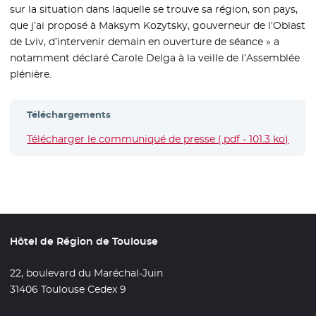
sur la situation dans laquelle se trouve sa région, son pays,
que j’ai proposé à Maksym Kozytsky, gouverneur de l’Oblast
de Lviv, d’intervenir demain en ouverture de séance » a
notamment déclaré Carole Delga à la veille de l’Assemblée
plénière.
Téléchargements
Télécharger le communiqué de presse (.pdf - 101.3 ko)
- Nou
Hôtel de Région de Toulouse
22, boulevard du Maréchal-Juin
31406 Toulouse Cedex 9