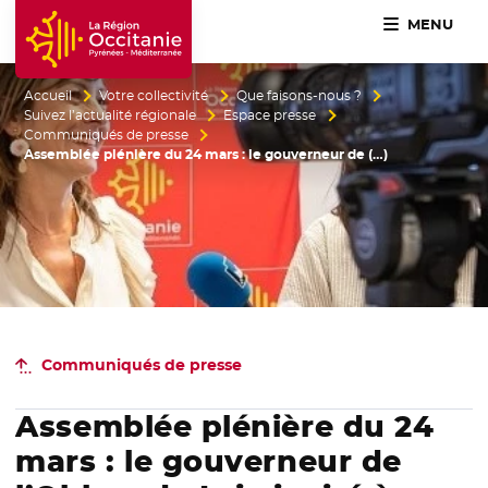
MENU
Accueil Région Occitanie / Pyrénées-Méditerranée
Accueil
Votre collectivité
Que faisons-nous ?
Suivez l’actualité régionale
Espace presse
Communiqués de presse
Assemblée plénière du 24 mars : le gouverneur de (…)
Communiqués de presse
Assemblée plénière du 24
mars : le gouverneur de