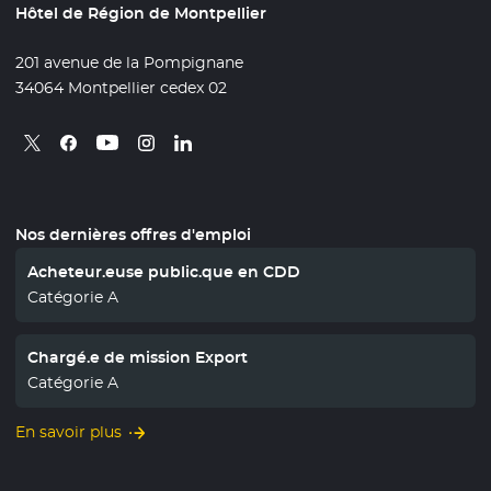
Hôtel de Région de Montpellier
201 avenue de la Pompignane
34064 Montpellier cedex 02
Retrouvez nous sur X
- Nouvelle fenêtre
Retrouvez nous sur Facebook
- Nouvelle fenêtre
Retrouvez nous sur Instagram
- Nouvelle fenêtre
Retrouvez nous sur Linkedin
- Nouvelle fenêtre
Retrouvez nous sur Youtube
- Nouvelle fenêtre
Nos dernières offres d'emploi
Acheteur.euse public.que en CDD
Catégorie A
Chargé.e de mission Export
Catégorie A
En savoir plus