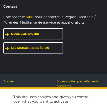
Contact
Composez le
3010
pour contacter la Région Occitanie /
Pyrénées-Méditerranée (service et appel gratuits)
NOUS CONTACTER
LES MAISONS DE RÉGION
Accueil
Accessibilité : partiellement
conforme
Mentions légales
Label Numérique
This site uses cookies and gives you control
Données personnelles et
Responsable
over what you want to activate
Cookies
Accueillons ensemble