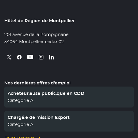
Hôtel de Région de Montpellier
201 avenue de la Pompignane
34064 Montpellier cedex 02
Retrouvez nous sur X
- Nouvelle fenêtre
Retrouvez nous sur Facebook
- Nouvelle fenêtre
Retrouvez nous sur Instagram
- Nouvelle fenêtre
Retrouvez nous sur Linkedin
- Nouvelle fenêtre
Retrouvez nous sur Youtube
- Nouvelle fenêtre
Nos dernières offres d'emploi
Acheteur.euse public.que en CDD
Catégorie A
Chargé.e de mission Export
Catégorie A