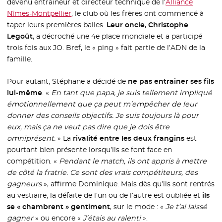
devenu entraineur et directeur technique de l’
Alliance
Nîmes-Montpellier
- Nouvelle fenêtre
, le club où les frères ont commencé à
taper leurs premières balles.
Leur oncle, Christophe
Legoût
, a décroché une 4e place mondiale et a participé
trois fois aux JO. Bref, le « ping » fait partie de l’ADN de la
famille.
Pour autant, Stéphane a décidé de
ne pas entrainer ses fils
lui-même
. «
En tant que papa, je suis tellement impliqué
émotionnellement que ça peut m’empêcher de leur
donner des conseils objectifs. Je suis toujours là pour
eux, mais ça ne veut pas dire que je dois être
omniprésent.
» La
rivalité entre les deux frangins
est
pourtant bien présente lorsqu’ils se font face en
compétition. «
Pendant le match, ils ont appris à mettre
de côté la fratrie. Ce sont des vrais compétiteurs, des
gagneurs
», affirme Dominique. Mais dès qu’ils sont rentrés
au vestiaire, la défaite de l’un ou de l’autre est oubliée et
ils
se « chambrent » gentiment
, sur le mode : «
Je t’ai laissé
gagner
» ou encore «
J’étais au ralenti
».