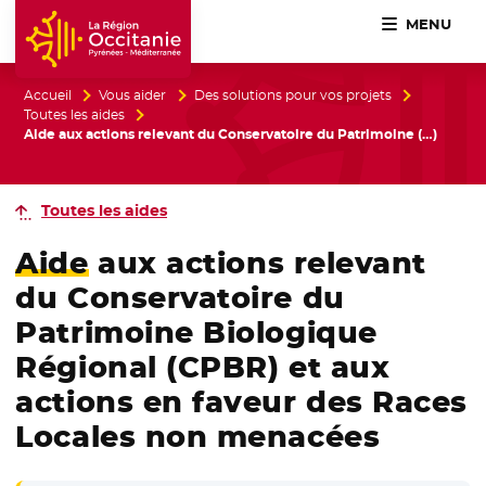
MENU
Accueil Région Occitanie / Pyrénées-Méditerranée
Accueil
Vous aider
Des solutions pour vos projets
Toutes les aides
Aide aux actions relevant du Conservatoire du Patrimoine (…)
Toutes les aides
Aide
aux actions relevant
du Conservatoire du
Patrimoine Biologique
Régional (CPBR) et aux
actions en faveur des Races
Locales non menacées