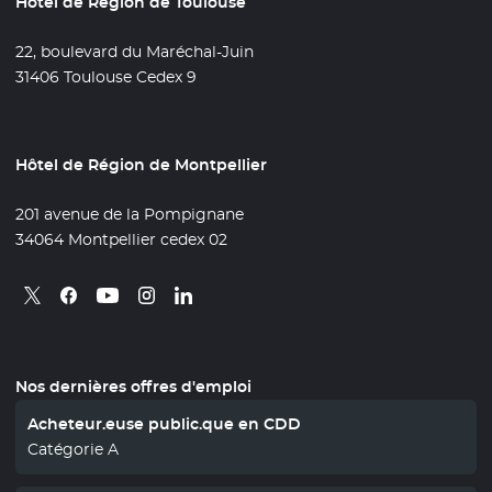
Hôtel de Région de Toulouse
22, boulevard du Maréchal-Juin
31406 Toulouse Cedex 9
Hôtel de Région de Montpellier
201 avenue de la Pompignane
34064 Montpellier cedex 02
Retrouvez nous sur X
- Nouvelle fenêtre
Retrouvez nous sur Facebook
- Nouvelle fenêtre
Retrouvez nous sur Instagram
- Nouvelle fenêtre
Retrouvez nous sur Linkedin
- Nouvelle fenêtre
Retrouvez nous sur Youtube
- Nouvelle fenêtre
Nos dernières offres d'emploi
Acheteur.euse public.que en CDD
Catégorie A