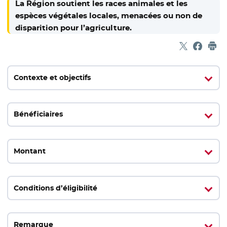
La Région soutient les races animales et les
espèces végétales locales, menacées ou non de
disparition pour l’agriculture.
Partager sur
- Nouvelle f
Partage
- Nouvel
Imp
Contexte et objectifs
Bénéficiaires
Montant
Conditions d’éligibilité
Remarque